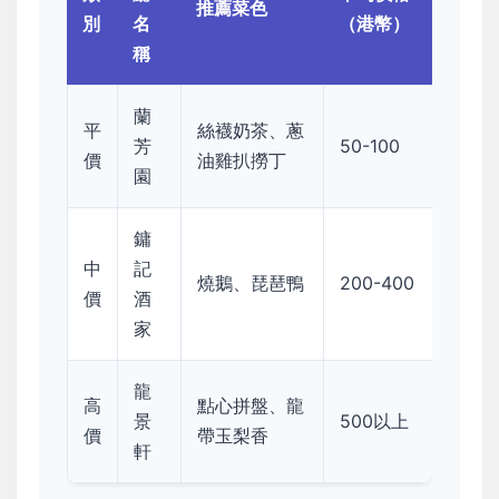
推薦菜色
別
名
（港幣）
稱
蘭
平
絲襪奶茶、蔥
芳
50-100
價
油雞扒撈丁
園
鏞
中
記
燒鵝、琵琶鴨
200-400
價
酒
家
龍
高
點心拼盤、龍
景
500以上
價
帶玉梨香
軒