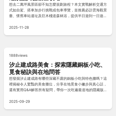
想去二萬坪風景區卻不知怎麼規劃旅程？本文實戰解析交通方
式如自駕、搭車加步行挑戰或包車導覽，並推薦必訪雲海觀景
臺、懷舊車站遺址及巨木棧道森林浴，提供半日遊到一日遊行
程建議，加上阿里山賓館等住宿選擇與資深旅人注意事項，帶
您輕鬆探索鐵道旁秘境。
2025-11-28
1888views
汐止建成路美食：探索隱藏銅板小吃、
覓食秘訣與在地問答
想發掘汐止建成路有哪些深藏不露的銅板小吃與特色攤嗎？這
裡揭秘令人驚豔的美食攤位，分享在地覓食小撇步與真心話，
還有實用Q&A解答所有疑問，帶你一次吃遍最道地的隱藏版
美味！
2025-09-29