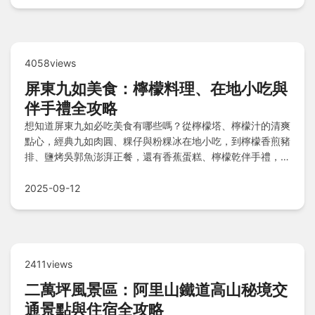
4058views
屏東九如美食：檸檬料理、在地小吃與
伴手禮全攻略
想知道屏東九如必吃美食有哪些嗎？從檸檬塔、檸檬汁的清爽
點心，經典九如肉圓、粿仔與粉粿冰在地小吃，到檸檬香煎豬
排、鹽烤吳郭魚澎湃正餐，還有香蕉蛋糕、檸檬乾伴手禮，以
及鮮採檸檬、白玉蘿蔔當季農產，搭配旅遊小貼士，一次滿足
味蕾之旅！
2025-09-12
2411views
二萬坪風景區：阿里山鐵道高山秘境交
通景點與住宿全攻略