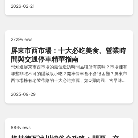
2026-02-21
2729views
屏東市西市場：十大必吃美食、營業時
間與交通停車精華指南
想知道屏東市西市場的最佳造訪時間品嚐所有美味？市場裡有
哪些非吃不可的隱藏版小吃？開車停車會不會很困難？屏東市
西市場擁有老饕帶路的十大必吃推薦，如Q彈肉圓、古早味粽
子和冰火冷熱冰，營業時間建議早鳥優先，並提供實用停車撇
步與市場採購情景，解決常見疑問，輕鬆享受傳統美食之旅。
2025-09-29
886views