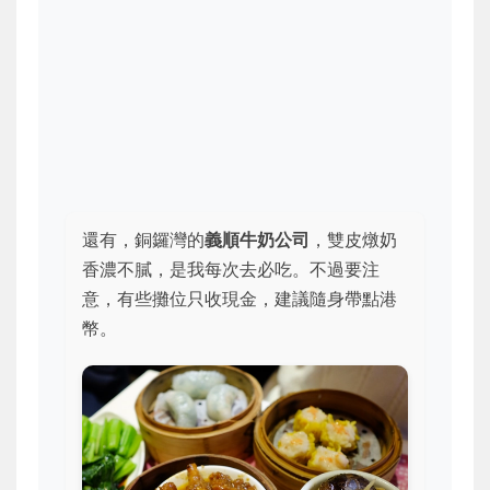
還有，銅鑼灣的
義順牛奶公司
，雙皮燉奶
香濃不膩，是我每次去必吃。不過要注
意，有些攤位只收現金，建議隨身帶點港
幣。