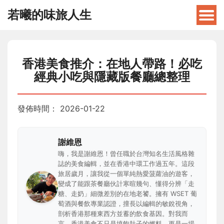
若曦的味旅人生
香港美食推介：在地人帶路！必吃
經典小吃與隱藏版餐廳總整理
發佈時間：
2026-01-22
謝維恩
嗨，我是謝維恩！曾任職於台灣知名生活風格雜
誌的美食編輯，並在香港中環工作過五年。這段
旅居歲月，讓我從一個單純熱愛菠蘿油的遊客，
變成了能跟茶餐廳伙計寒暄幾句、懂得分辨「走
糖、走奶」細微差別的在地老饕。擁有 WSET 葡
萄酒與餐飲專業認證，擅長以編輯的敏銳視角，
剖析香港那種東西方並蓄的飲食基因。對我而
言，香港美食不只是填飽肚子的燃料，更是一場