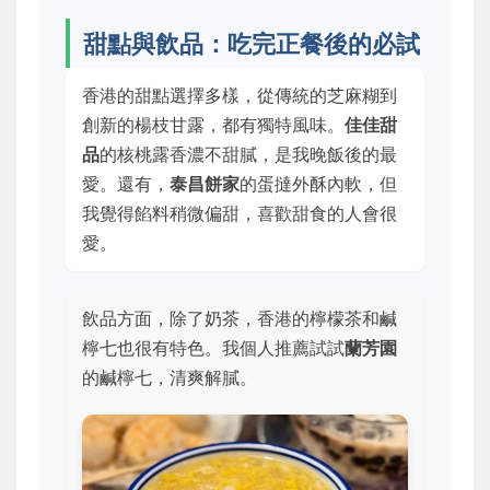
甜點與飲品：吃完正餐後的必試
香港的甜點選擇多樣，從傳統的芝麻糊到
創新的楊枝甘露，都有獨特風味。
佳佳甜
品
的核桃露香濃不甜膩，是我晚飯後的最
愛。還有，
泰昌餅家
的蛋撻外酥內軟，但
我覺得餡料稍微偏甜，喜歡甜食的人會很
愛。
飲品方面，除了奶茶，香港的檸檬茶和鹹
檸七也很有特色。我個人推薦試試
蘭芳園
的鹹檸七，清爽解膩。