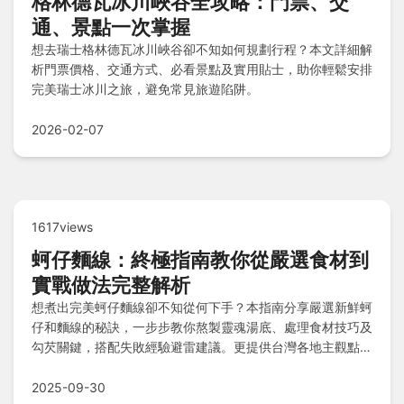
格林德瓦冰川峽谷全攻略：門票、交
通、景點一次掌握
想去瑞士格林德瓦冰川峽谷卻不知如何規劃行程？本文詳細解
析門票價格、交通方式、必看景點及實用貼士，助你輕鬆安排
完美瑞士冰川之旅，避免常見旅遊陷阱。
2026-02-07
1617views
蚵仔麵線：終極指南教你從嚴選食材到
實戰做法完整解析
想煮出完美蚵仔麵線卻不知從何下手？本指南分享嚴選新鮮蚵
仔和麵線的秘訣，一步步教你熬製靈魂湯底、處理食材技巧及
勾芡關鍵，搭配失敗經驗避雷建議。更提供台灣各地主觀點
評、美味堅持清單，並解答熱量計算、烏醋作用及隔夜保存等
常見疑問，讓你輕鬆掌握經典好味道！
2025-09-30