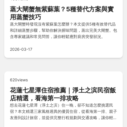
蒸大閘蟹無紫蘇葉？5種替代方案與實
用蒸蟹技巧
蒸大閘蟹時發現沒有紫蘇葉怎麼辦？本文提供5種有效替代品
和詳細蒸蟹步驟，幫助你解決腥味問題，蒸出完美大閘蟹。包
含專家建議和常見問答，讓你輕鬆應對廚房突發狀況。
2026-03-17
620views
花蓮七星潭住宿推薦｜淨土之滨民宿飯
店精選，看海第一排攻略
想去花蓮七星潭（淨土之滨）住一晚，卻不知道怎麼挑選民
宿？本文精選三家風格迥異的優質住宿，從看海第一排、親子
友善到設計旅宿，並提供完整行程規劃與交通攻略，讓你輕鬆
規劃難忘的海岸假期。