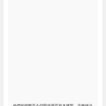
他們的燒鴨至今仍堅持用荔枝木烤製，這種做法