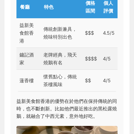
價格
個人
餐廳
特色
區間
評價
益新美
傳統創新兼具，
食館香
$$$
4.5/5
燒味特別出色
港
鏞記酒
老牌經典，飛天
$$$$
4/5
家
燒鵝有名
懷舊點心，傳統
蓮香樓
$$
4/5
茶樓風味
益新美食館香港的優勢在於他們在保持傳統的同
時，也不斷創新。比如他們最近推出的黑松露燒
鵝，就融合了中西元素，意外地好吃。