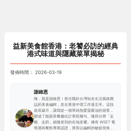
益新美食館香港：老饕必訪的經典
港式味道與隱藏菜單揭秘
發佈時間：
2026-03-19
謝維恩
嗨，我是謝維恩！曾任職於台灣知名生活風格雜
誌的美食編輯，並在香港中環工作過五年。這段
旅居歲月，讓我從一個單純熱愛菠蘿油的遊客，
變成了能跟茶餐廳伙計寒暄幾句、懂得分辨「走
糖、走奶」細微差別的在地老饕。擁有 WSET 葡
萄酒與餐飲專業認證，擅長以編輯的敏銳視角，