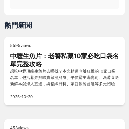
熱門新聞
5595views
中壢生魚片：老饕私藏10家必吃口袋名
單完整攻略
想吃中壢頂級生魚片去哪找？本文精選老饕狂推的10家口袋
名單，包括巷弄鮮味寶藏漁鮮屋、平價霸主滿壽司、漁港直送
新鮮本舖海人直達，與精緻日料、家庭聚餐首選等多元體驗，
還分享踩雷小故事、省錢秘訣及常見問題解答，帶你深入探索
中壢生魚片美味世界！
2025-10-29
453views