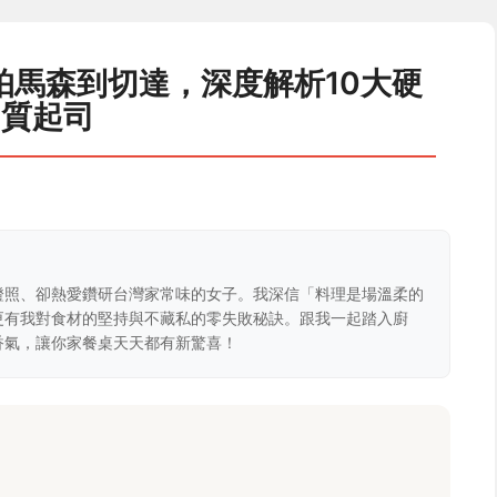
帕馬森到切達，深度解析10大硬
質起司
證照、卻熱愛鑽研台灣家常味的女子。我深信「料理是場溫柔的
更有我對食材的堅持與不藏私的零失敗秘訣。跟我一起踏入廚
香氣，讓你家餐桌天天都有新驚喜！