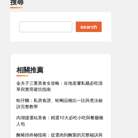
搜尋
search
相關推薦
金夫子三重美食全攻略：在地老饕私藏必吃清
單與實用避坑指南
蛤仔麵：私房食譜、蛤蜊品種比一比與煮法秘
訣完整教學
內湖捷運站美食：精選10大必吃小吃與餐廳懶
人包
醃豬排終極指南：從選肉到醃製的完整秘訣與