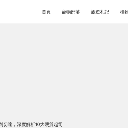
首頁
寵物部落
旅遊札記
植
到切達，深度解析10大硬質起司