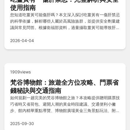
使用指南
您知道吃薑黃可能傷肝嗎？本文深入探討吃薑黃有一傷肝禁忌
的科學依據，解析哪些人屬於高風險族群，並提供安全劑量建
議與常見問答。根據衛福部資料，過量攝取薑黃可能導致肝指
數異常，學習如何避免風險，享受薑黃的好處。
2026-04-04
1909views
梵谷博物館：旅遊全方位攻略、門票省
錢秘訣與交通指南
如何規劃一趟完美的梵谷博物館之旅？本攻略提供聰明購票技
巧省時又省荷包、避開人潮的黃金時段建議、交通便利小撇
步、館內精華重點導覽、博物館廣場黃金三角景點玩法、附近
酒店住宿選擇與訂房秘訣，還有美食覓食Tips立即補充能量，
讓您輕鬆享受藝術盛宴。
2025-09-30