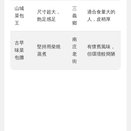
山城
三
尺寸超大，
適合食量大的
菜包
義
飽足感足
人，皮稍厚
王
鄉
南
古早
堅持用柴燒
庄
有懷舊風味，
味菜
蒸煮
老
但環境較簡陋
包攤
街