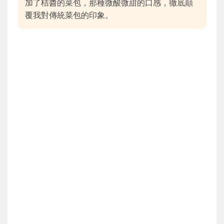
加了桔醬的菜包，那種微酸微甜的口感，徹底顛
覆我對傳統菜包的印象。