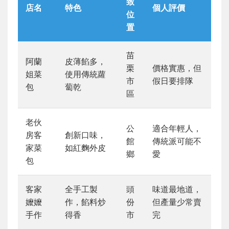
致
店名
特色
個人評價
位
置
苗
阿蘭
皮薄餡多，
栗
價格實惠，但
姐菜
使用傳統蘿
市
假日要排隊
包
蔔乾
區
老伙
公
適合年輕人，
房客
創新口味，
館
傳統派可能不
家菜
如紅麴外皮
鄉
愛
包
客家
全手工製
頭
味道最地道，
嬤嬤
作，餡料炒
份
但產量少常賣
手作
得香
市
完