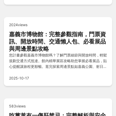
2024views
嘉義市博物館：完整參觀指南，門票資
訊、開放時間、交通懶人包、必看展品
與周邊景點攻略
您計畫參觀嘉義市博物館嗎？了解門票細節與開放時間，輕鬆
規劃交通方式抵達。館內精華展區攻略助您掌握必看展品，貼
心提醒讓旅程更順暢。逛完探索周邊景點如嘉義公園、射日塔
與嘉義市立美術館，住宿選擇南院旅墅與美食推薦劉裡長雞肉
飯，豐富您的嘉義之旅！
2025-10-17
583views
吃薑黃有一傷肝禁忌：完整解析與安全