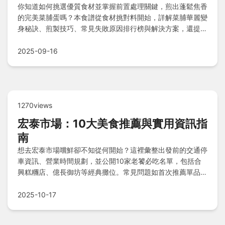
你知道如何挑選優質食材並掌握前置處理關鍵，煎出蓬鬆焦香
的完美菜脯蛋嗎？本食譜從食材挑對料開始，詳解菜脯華麗變
身秘訣、煎製技巧、常見失敗原因排行榜與解決方案，還提供
進階升級小貼士和Q&A疑難雜症解答，讓新手也能輕鬆做出
專業級美味！
2025-09-16
1270views
宏泰市場：10大美食推薦與實用資訊指
南
想去宏泰市場嚐鮮卻不知從何開始？這裡彙整出發前的交通停
車資訊、營業時間規劃，並公開10家老饕必吃名單，包括合
興糕糰店、億長御坊等經典攤位。常見問題如首次推薦單品、
親子友善度及伴手禮選擇均有詳細解答，讓您輕鬆規劃完美行
程！
2025-10-17