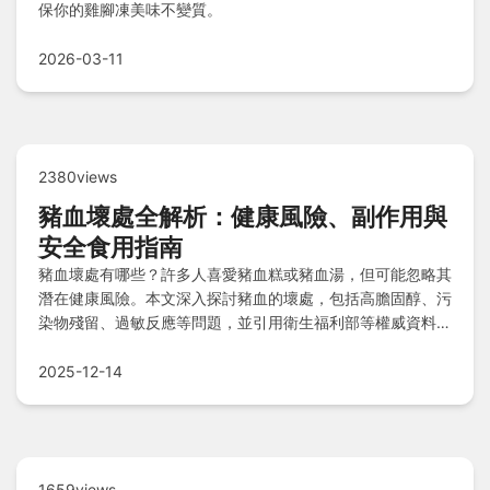
保你的雞腳凍美味不變質。
2026-03-11
2380views
豬血壞處全解析：健康風險、副作用與
安全食用指南
豬血壞處有哪些？許多人喜愛豬血糕或豬血湯，但可能忽略其
潛在健康風險。本文深入探討豬血的壞處，包括高膽固醇、污
染物殘留、過敏反應等問題，並引用衛生福利部等權威資料，
提供實用安全建議。你是否了解豬血食用不當可能帶來的危
害？閱讀本文，全面掌握豬血壞處的真相，幫助你做出明智飲
2025-12-14
食選擇。
1659views