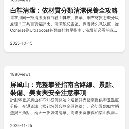
白鞋清潔：依材質分類清潔保養全攻略
還在用同一招清潔所有白鞋？帆布、皮革、網布材質怎麼分級
處理？工具百寶箱評比、清潔禁忌雷區、保養持久戰訣竅，從
Conerse到Ultraboost各類白鞋救星指南，洗壞前必看的龜毛
重點懶人包都在這！
2025-10-15
1880views
屏風山：完整攀登指南含路線、景點、
裝備、美食與安全注意事項
計劃攀登屏風山卻不知從何開始？這篇詳盡指南提供攀登難度
分級、交通資訊（松針坡與合歡金礦路線）、必訪景點如大峭
壁與三角點、兩天一夜裝備清單、周邊美食推薦如梨山與南山
村、住宿選項涵蓋松針營地與清境農場，再加上安全注意事項
與常見Q&A，助你輕鬆規劃安全旅程。
2025-11-25