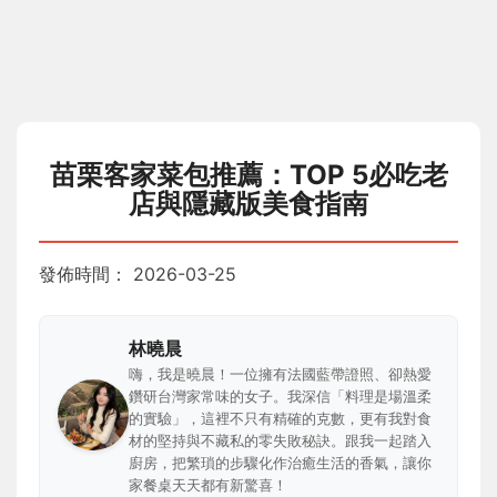
苗栗客家菜包推薦：TOP 5必吃老
店與隱藏版美食指南
發佈時間：
2026-03-25
林曉晨
嗨，我是曉晨！一位擁有法國藍帶證照、卻熱愛
鑽研台灣家常味的女子。我深信「料理是場溫柔
的實驗」，這裡不只有精確的克數，更有我對食
材的堅持與不藏私的零失敗秘訣。跟我一起踏入
廚房，把繁瑣的步驟化作治癒生活的香氣，讓你
家餐桌天天都有新驚喜！