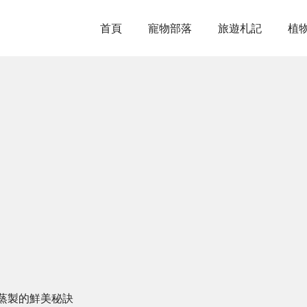
首頁
寵物部落
旅遊札記
植
蒸製的鮮美秘訣