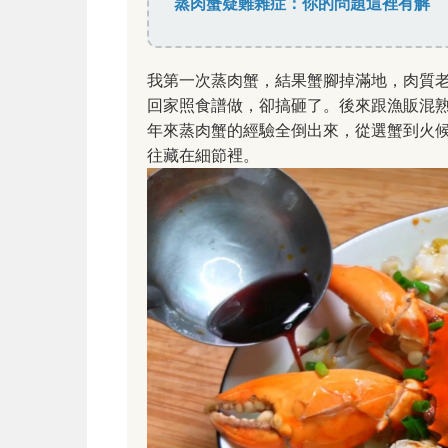
蒸肉蟹疑難雜症：你的問題這裡有解
我第一次蒸肉蟹，結果蟹腳掉滿地，肉質
回家照食譜做，卻搞砸了。後來跟漁販混熟
年來蒸肉蟹的經驗全倒出來，從選蟹到火
往藏在細節裡。