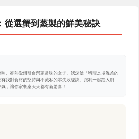
：從選蟹到蒸製的鮮美秘訣
證照、卻熱愛鑽研台灣家常味的女子。我深信「料理是場溫柔的
更有我對食材的堅持與不藏私的零失敗秘訣。跟我一起踏入廚
香氣，讓你家餐桌天天都有新驚喜！