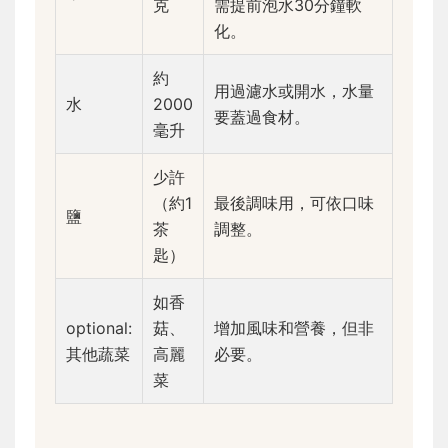
克
需提前泡水30分鐘軟
化。
約
用過濾水或開水，水量
水
2000
要蓋過食材。
毫升
少許
（約1
最後調味用，可依口味
鹽
茶
調整。
匙）
如香
optional:
菇、
增加風味和營養，但非
其他蔬菜
高麗
必要。
菜