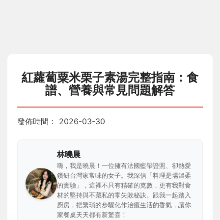
紅蘿蔔粟米栗子素湯完整指南：食
譜、營養與常見問題解答
發佈時間：
2026-03-30
林曉晨
嗨，我是曉晨！一位擁有法國藍帶證照、卻熱愛
鑽研台灣家常味的女子。我深信「料理是場溫柔
的實驗」，這裡不只有精確的克數，更有我對食
材的堅持與不藏私的零失敗秘訣。跟我一起踏入
廚房，把繁瑣的步驟化作治癒生活的香氣，讓你
家餐桌天天都有新驚喜！