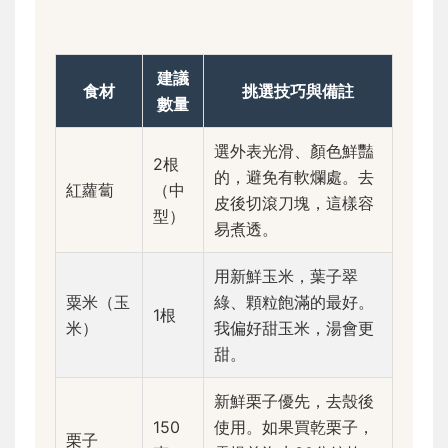
建議
食材
挑選技巧與備註
數量
選外表光滑、顏色鮮豔
2根
的，避免有軟爛處。去
紅蘿蔔
（中
皮後切滾刀塊，這樣容
型）
易煮透。
用新鮮玉米，葉子翠
粟米（玉
綠、顆粒飽滿的最好。
1根
米）
我偏好甜玉米，湯會更
甜。
新鮮栗子優先，去殼後
150
使用。如果買乾栗子，
栗子