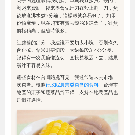
栗子的處理最讓我頭痛。早期我直接買帶殼的，
剝起來費勁，後來學會先用刀在殼上劃一刀，然
後放進沸水煮5分鐘，這樣殼就容易剝了。如果
你怕麻煩，現在超市有賣去殼的冷凍栗子，雖然
價格稍高，但省時很多。
紅蘿蔔的部分，我建議不要切太小塊，否則煮久
會化掉。粟米則要切段，大約每段3-4公分長。
記得有一次我偷懶沒切，直接整根丟下去，結果
湯汁不容易入味。
這些食材在台灣隨處可見，我通常週末去市場一
次買齊。根據
行政院農業委員會的資料
，台灣本
地產的栗子和蔬菜品質不錯，支持在地農產品也
是個好選擇。