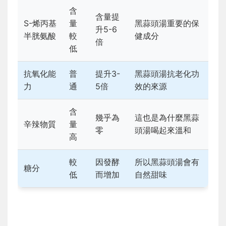
含
含量提
S-烯丙基
量
黑蒜頭湯重要的保
升5-6
半胱氨酸
較
健成分
倍
低
抗氧化能
普
提升3-
黑蒜頭湯抗老化功
力
通
5倍
效的來源
含
幾乎為
這也是為什麼黑蒜
辛辣物質
量
零
頭湯喝起來溫和
高
較
因發酵
所以黑蒜頭湯會有
糖分
低
而增加
自然甜味