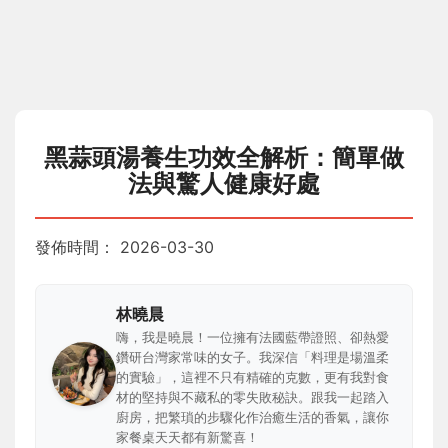
黑蒜頭湯養生功效全解析：簡單做
法與驚人健康好處
發佈時間：
2026-03-30
林曉晨
嗨，我是曉晨！一位擁有法國藍帶證照、卻熱愛
鑽研台灣家常味的女子。我深信「料理是場溫柔
的實驗」，這裡不只有精確的克數，更有我對食
材的堅持與不藏私的零失敗秘訣。跟我一起踏入
廚房，把繁瑣的步驟化作治癒生活的香氣，讓你
家餐桌天天都有新驚喜！