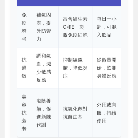
免
補氣固
富含維生素
每日一小
疫
表，提
C和E，刺
匙，可混
增
升防禦
激免疫細胞
入飲品
強
力
調和氣
抗
抑制組織
從微量開
血，減
過
胺，降低炎
始，監測
少敏感
敏
症
身體反應
反應
美
滋陰養
容
外用或內
顏，促
抗氧化劑對
抗
服，持續
進新陳
抗自由基
衰
使用
代謝
老