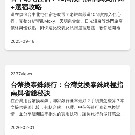
+選宿攻略
還在煩惱台中北屯住宿怎麼選？老旅咖嚴選10間實際入住心
得，完整分析豐邑Moxy、天玥泉會館、日光溫泉等熱門旅店
價格與優缺點，附快速比較表及私房選宿建議，教你避開地雷
輕鬆找到完美落腳處！
2025-09-18
2337views
台幣換泰銖銀行：台灣兌換泰銖終極指
南與省錢秘訣
在台灣用台幣換泰銖，哪家銀行匯率最好？手續費怎麼算？本
文提供完整比較，包括台銀、兆豐、中信等銀行泰銖兌換詳
情，並分享避開匯率損失的實用技巧，讓你旅行前做好萬全準
備，聰明換匯省大錢。
2026-02-01