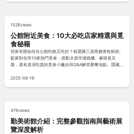
1526views
公館附近美食：10大必吃店家精選與覓
食秘籍
預算有限如何在公館吃飽又吃好？精選陳三鼎黑糖青蛙鮮奶、
藍家割包等10家熱門美食，搭配水源市場燒臘、麻辣臭豆
腐，還有資深吃貨的覓食小撇步與Q&A解答聚餐地點、隱藏
版小吃疑問，讓你輕鬆探索公館美味！
2025-09-16
476views
勤美術館介紹：完整參觀指南與藝術展
覽深度解析