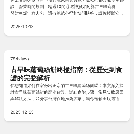
訣、營業時間規劃，精選10間必吃神攤如阿婆古早味碗粿、
發財車爆汁鮮肉包，還有總結心得和快問快答，讓你輕鬆安排
行程，深度體驗市場魅力！
2025-10-13
784views
古早味蘿蔔絲餅終極指南：從歷史到食
譜的完整解析
你想知道如何在家做出正宗的古早味蘿蔔絲餅嗎？本文深入探
討古早味蘿蔔絲餅的歷史背景、詳細食譜步驟、常見失敗原因
與解決方法，並分享台灣在地推薦店家，讓你輕鬆重現這道經
典台灣小吃的美味。
2025-12-23