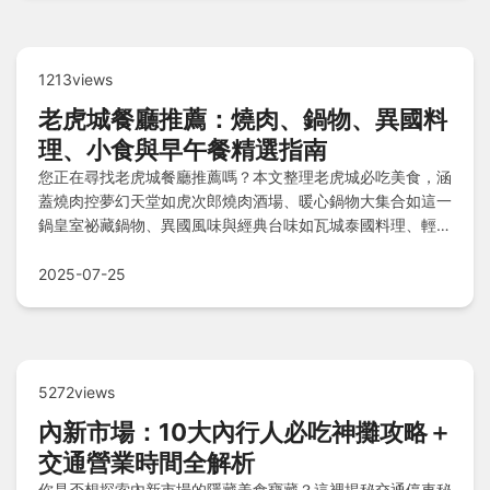
1213views
老虎城餐廳推薦：燒肉、鍋物、異國料
理、小食與早午餐精選指南
您正在尋找老虎城餐廳推薦嗎？本文整理老虎城必吃美食，涵
蓋燒肉控夢幻天堂如虎次郎燒肉酒場、暖心鍋物大集合如這一
鍋皇室祕藏鍋物、異國風味與經典台味如瓦城泰國料理、輕鬆
小食與甜蜜誘惑如繼光香香雞，以及精緻早午餐與咖啡時光如
覺樂咖啡，還有美食類型比較表和資深旅人小撇步，讓您輕鬆
2025-07-25
探索各式美味！
5272views
內新市場：10大內行人必吃神攤攻略＋
交通營業時間全解析
你是否想探索內新市場的隱藏美食寶藏？這裡揭秘交通停車秘