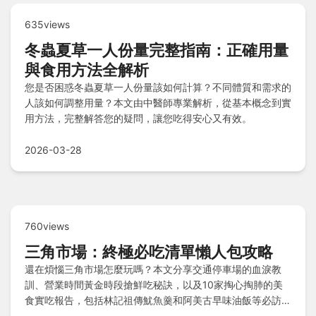
635views
冬蟲夏草一人份量完整指南：正確用量
與食用方法全解析
您是否困惑冬蟲夏草一人份量該如何計算？不同體質和需求的
人該如何調整用量？本文由中醫師專業解析，從基本概念到實
用方法，完整解答您的疑問，讓您吃得安心又有效。
2026-03-28
760views
三角市場：終極必吃清單懶人包攻略
還在煩惱三角市場怎麼玩嗎？本文分享交通停車場的血淚教
訓、營業時間黃金時段搶鮮吃秘訣，以及10家掏心掏肺的美
食實吃報告，包括林記祖傳魷魚羹和阿美古早味油飯等必訪店
家，加上終極必吃清單懶人包和Q&A疑難雜症快問快答，讓