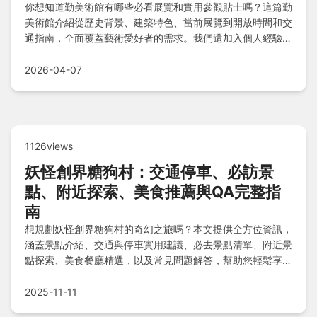
你想知道勤美術館有哪些必看展覽和實用參觀貼士嗎？這篇勤
美術館介紹從歷史背景、建築特色、當前展覽到開放時間和交
通指南，全面覆蓋藝術愛好者的需求。我們還加入個人經驗分
享和常見問題解答，幫助你規劃完美藝術之旅。
2026-04-07
1126views
妖怪創界糖狗村：交通停車、必訪景
點、附近探索、美食推薦與QA完整指
南
想規劃妖怪創界糖狗村的奇幻之旅嗎？本文提供全方位資訊，
涵蓋景點介紹、交通與停車實用建議、必去景點清單、附近景
點探索、美食餐廳精選，以及常見問題解答，幫助您輕鬆享受
妖怪主題樂園的魅力，讓旅程順暢又難忘。
2025-11-11