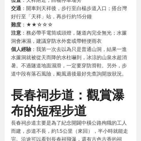
位置
：天祥附近，白楊停車場旁
交通
：開車到天祥後，步行至白楊步道入口；搭台灣
好行至「天祥」站，再步行約15分鐘
難度
：★★☆☆☆
注意
：務必帶手電筒或頭燈，隧道內完全無光；水簾
洞會淋濕，建議穿防水外套或帶輕便雨衣
個人經驗
：我第一次去以為只是普通山洞，結果一進
水簾洞就被從天而降的水柱嚇到，冰涼的山泉水超消
暑。不過隧道地面濕滑，一定要穿防滑鞋。另外，步
道中段有落石風險，颱風過後最好先查詢開放狀況。
長春祠步道：觀賞瀑
布的短程步道
長春祠步道主要是為了紀念開闢中橫公路殉職的工人
而建，步道不長，約1.5公里（來回），半小時就能走
完。沿途可以看到長春祠飛瀑，還有古色古香的祠