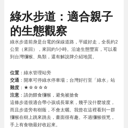
綠水步道：適合親子
的生態觀察
綠水步道前身是台電的保線道路，平緩好走，全長約2
公里（來回），來回約1小時。沿途生態豐富，可以看
到台灣獼猴、鳥類，還有解說牌介紹地質。
位置
：綠水管理站旁
交通
：開車可停綠水停車場；台灣好行至「綠水」站
難度
：★☆☆☆☆
注意
：請勿餵食獼猴，避免被搶食
這條步道很適合帶小孩或長輩來，幾乎沒什麼坡度，
而且步道旁有樹蔭，不會太曬。我曾在這裡看到一群
獼猴在樹上跳來跳去，畫面很有趣。不過獼猴很兇，
手上有食物最好收起來。