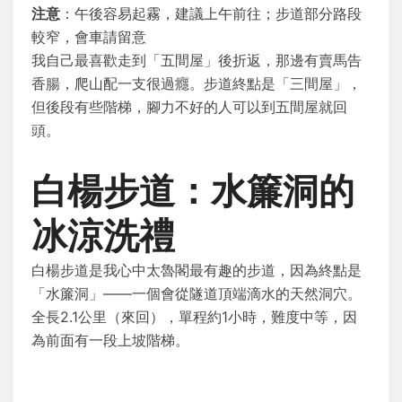
注意
：午後容易起霧，建議上午前往；步道部分路段
較窄，會車請留意
我自己最喜歡走到「五間屋」後折返，那邊有賣馬告
香腸，爬山配一支很過癮。步道終點是「三間屋」，
但後段有些階梯，腳力不好的人可以到五間屋就回
頭。
白楊步道：水簾洞的
冰涼洗禮
白楊步道是我心中太魯閣最有趣的步道，因為終點是
「水簾洞」——一個會從隧道頂端滴水的天然洞穴。
全長2.1公里（來回），單程約1小時，難度中等，因
為前面有一段上坡階梯。