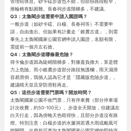
管理站休息。砂卡礑步道也不錯，但部份路段較窄，
推輪椅有點困難。長春祠步道階梯多，不建議。
Q3：太魯閣步道需要申請入園證嗎？
一般步道（如砂卡礑、白楊、長春祠等）不需要申
請，自由進出。但如果有計畫走「錐麓古道」，則需
事先上太魯閣國家公園官網申請入園證，名額有限，
需提前一個月左右搶。
Q4：太魯閣步道哪條最危險？
得卡倫步道因為陡峭階梯多，對膝蓋負擔大，算是體
力上危險。而小錐麓步道部分路段無護欄，雨天濕滑
容易滑倒，我個人認為它才是「隱藏版危險步道」。
建議晴天並且穿防滑鞋再走。
Q5：這些步道需要門票嗎？開放時間？
太魯閣國家公園不收門票，只有停車費（部分停車場
計次收費，約50-100元）。步道全天開放，但建議在
白天行走，因為傍晚天色暗得快，且部分步道沒有路
燈。特別注意：白楊步道的水簾洞若遇大雨或颱風可
能關閉，出發前可查詢太魯閣國家公園官網的即時資