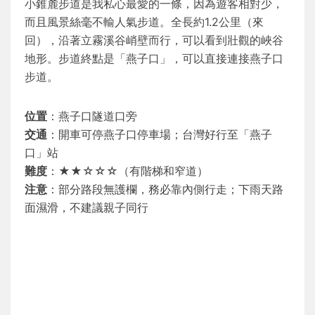
小錐麓步道是我私心最愛的一條，因為遊客相對少，
而且風景絲毫不輸人氣步道。全長約1.2公里（來
回），沿著立霧溪谷峭壁而行，可以看到壯觀的峽谷
地形。步道終點是「燕子口」，可以直接連接燕子口
步道。
位置
：燕子口隧道口旁
交通
：開車可停燕子口停車場；台灣好行至「燕子
口」站
難度
：★★☆☆☆（有階梯和窄道）
注意
：部分路段無護欄，務必靠內側行走；下雨天路
面濕滑，不建議親子同行