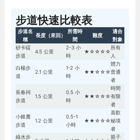
步道快速比較表
步道名
所需時
適合
長度（來回）
難度
稱
間
對象
砂卡礑
2-3 小
所有
4.5 公里
★☆☆☆☆
步道
時
人
體力
白楊步
1-2 小
2.1 公里
★★☆☆☆
普通
道
時
者
時間
長春祠
0.5 小
1.5 公里
★★☆☆☆
有限
步道
時
者
喜歡
小錐麓
0.5-1
1.2 公里
★★☆☆☆
秘境
步道
小時
者
綠水步
親子