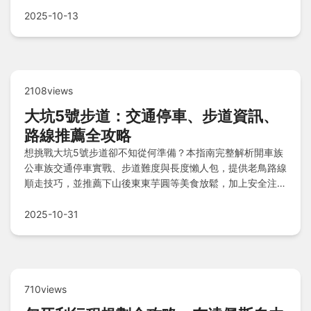
你一次掌握所有攻略！
2025-10-13
2108views
大坑5號步道：交通停車、步道資訊、
路線推薦全攻略
想挑戰大坑5號步道卻不知從何準備？本指南完整解析開車族
公車族交通停車實戰、步道難度與長度懶人包，提供老鳥路線
順走技巧，並推薦下山後東東芋圓等美食放鬆，加上安全注意
事項與Q&A快問快答，助您輕鬆規劃安全登山之旅！
2025-10-31
710views