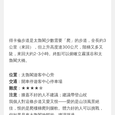
得卡倫步道是太魯閣少數需要「爬」的步道，全長約3
公里（來回），但上升高度達300公尺，階梯又多又
陡，來回大約2-3小時。終點可以俯瞰立霧溪谷和太
魯閣大橋。
位置
：太魯閣遊客中心旁
交通
：開車停遊客中心停車場
難度
：★★★★☆
注意
：膝蓋不好的人不建議；建議帶登山杖
我個人對這條步道又愛又恨——愛的是山頂風景絕
佳，恨的是爬樓梯爬到腿軟。體力好的人可以挑戰，
但如果是來太魯閣放鬆的，建議跳過。