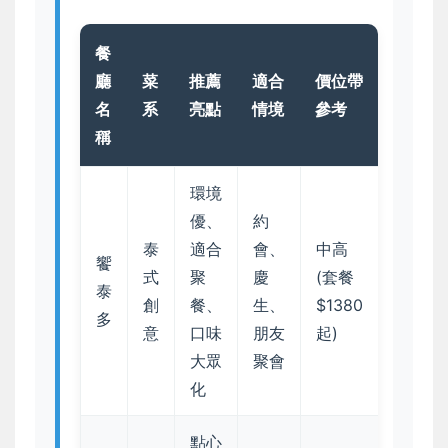
餐
廳
菜
推薦
適合
價位帶
名
系
亮點
情境
參考
稱
環境
優、
約
泰
適合
會、
中高
饗
式
聚
慶
(套餐
泰
創
餐、
生、
$1380
多
意
口味
朋友
起)
大眾
聚會
化
點心