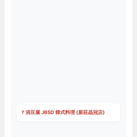
? 涓豆腐 JBSD 韓式料理 (新莊晶冠店)