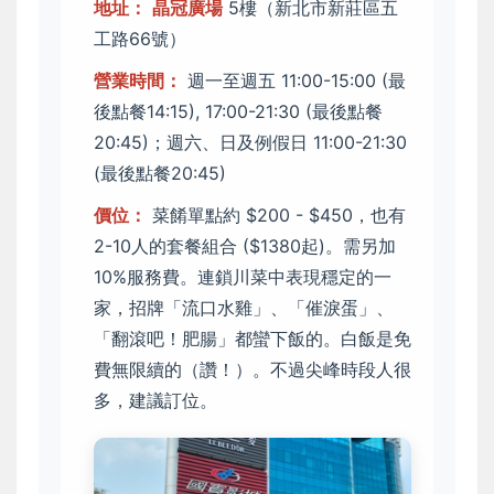
地址：
晶冠廣場
5樓（新北市新莊區五
工路66號）
營業時間：
週一至週五 11:00-15:00 (最
後點餐14:15), 17:00-21:30 (最後點餐
20:45)；週六、日及例假日 11:00-21:30
(最後點餐20:45)
價位：
菜餚單點約 $200 - $450，也有
2-10人的套餐組合 ($1380起)。需另加
10%服務費。連鎖川菜中表現穩定的一
家，招牌「流口水雞」、「催淚蛋」、
「翻滾吧！肥腸」都蠻下飯的。白飯是免
費無限續的（讚！）。不過尖峰時段人很
多，建議訂位。