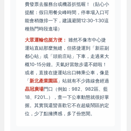
費發票去服務台或機器折抵喔！（貼心小
提醒：假日用餐尖峰時間，停車場入口可
能會稍微排一下，建議避開12:30-1:30這
種熱門時段進場）
大眾運輸也挺方便：
雖然不像市中心捷
運站直結那麼無縫，但搭捷運到「新莊副
都心站」或「頭前庄站」下車，走過來大
概10-15分鐘。天氣好當散步還不錯啦！
或者，直接在捷運站出口轉乘公車，像是
「
新北產業園區
」站就有不少路線會經過
晶冠廣場
門口（例如：982、982區、藍
18、F201...），查一下公車動態就很好掌
握。其實我還蠻喜歡它不在超級鬧區的定
位，少了點擁擠感，多了份悠閒。