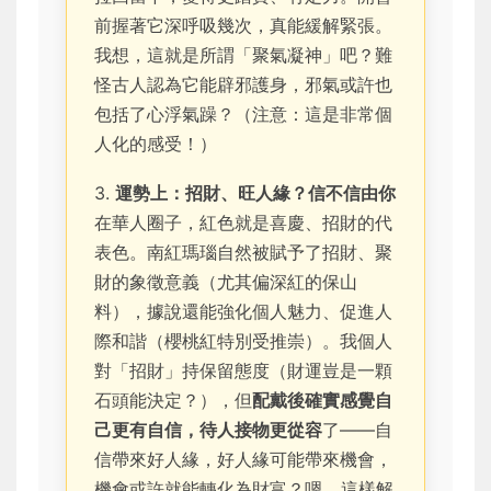
前握著它深呼吸幾次，真能緩解緊張。
我想，這就是所謂「聚氣凝神」吧？難
怪古人認為它能辟邪護身，邪氣或許也
包括了心浮氣躁？（注意：這是非常個
人化的感受！）
3.
運勢上：招財、旺人緣？信不信由你
在華人圈子，紅色就是喜慶、招財的代
表色。南紅瑪瑙自然被賦予了招財、聚
財的象徵意義（尤其偏深紅的保山
料），據說還能強化個人魅力、促進人
際和諧（櫻桃紅特別受推崇）。我個人
對「招財」持保留態度（財運豈是一顆
石頭能決定？），但
配戴後確實感覺自
己更有自信，待人接物更從容
了——自
信帶來好人緣，好人緣可能帶來機會，
機會或許就能轉化為財富？嗯... 這樣解