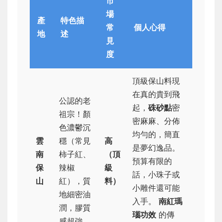
市
場
產
特色描
常
個人心得
地
述
見
度
頂級保山料現
在真的貴到飛
公認的老
起，
硃砂點
密
祖宗！顏
密麻麻、分佈
色濃鬱沉
均勻的，簡直
雲
穩（常見
高
是夢幻逸品。
南
柿子紅、
（頂
預算有限的
保
辣椒
級
話，小珠子或
山
紅），質
料）
小雕件還可能
地細密油
入手。
南紅瑪
潤，膠質
瑙功效
的傳
感超強。