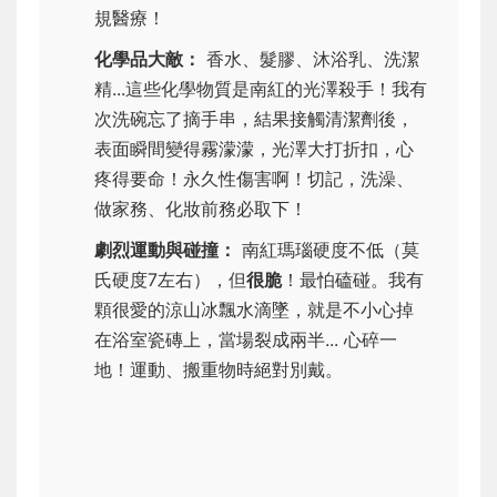
規醫療！
化學品大敵：
香水、髮膠、沐浴乳、洗潔
精...這些化學物質是南紅的光澤殺手！我有
次洗碗忘了摘手串，結果接觸清潔劑後，
表面瞬間變得霧濛濛，光澤大打折扣，心
疼得要命！永久性傷害啊！切記，洗澡、
做家務、化妝前務必取下！
劇烈運動與碰撞：
南紅瑪瑙硬度不低（莫
氏硬度7左右），但
很脆
！最怕磕碰。我有
顆很愛的涼山冰飄水滴墜，就是不小心掉
在浴室瓷磚上，當場裂成兩半... 心碎一
地！運動、搬重物時絕對別戴。