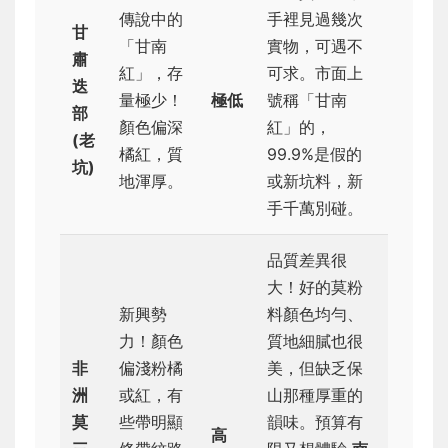
傳說中的
手裡見過幾次
甘
「甘南
實物，可遇不
肅
紅」，存
可求。市面上
迭
量極少！
極低
號稱「甘南
部
顏色偏深
紅」的，
(老
橘紅，質
99.9%是假的
坑)
地渾厚。
或新坑料，新
手千萬別碰。
品質差異很
大！好的莫粉
新興勢
料顏色均勻、
力！顏色
質地細膩也很
非
偏淺粉橘
美，但缺乏保
洲
或紅，有
山那種厚重的
莫
些帶明顯
韻味。預算有
高