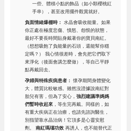
一些、體積小點的飾品（如小顆櫻桃紅
手串），甚至改用擺件觀賞就好。
負面情緒爆棚時：
水晶會吸收能量。如果
你正處在極度悲傷、憤怒、怨恨的狀態，
最好不要長時間貼身戴著你的寶貝南紅。
（想想吸飽了負能量的石頭，還能幫你穩
定嗎？） 我心情很差時，會先把它們取下
來淨化（後面會講怎麼做），等自己平靜
點再戴回去。
孕婦與特殊疾病患者：
懷孕期間身體變化
大，體質比較敏感。雖然沒證據說南紅對
胎兒有害，但為了安心，
強烈建議準媽媽
們暫時收起來
，等生完再戴。同樣的，如
有重大疾病正在治療，也請先諮詢醫生，
別指望靠水晶治病！它頂多是心靈安慰
劑。
南紅瑪瑙功效
再誘人，也不能替代正