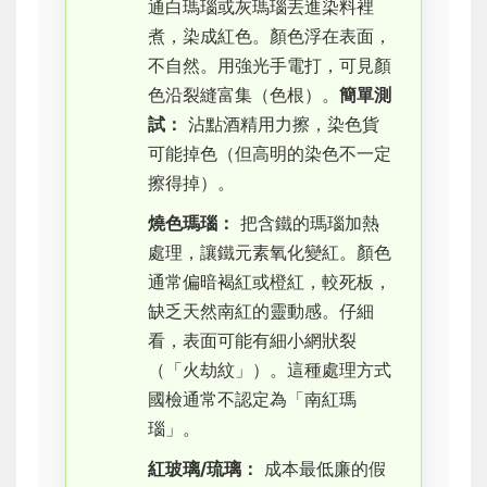
通白瑪瑙或灰瑪瑙丟進染料裡
煮，染成紅色。顏色浮在表面，
不自然。用強光手電打，可見顏
色沿裂縫富集（色根）。
簡單測
試：
沾點酒精用力擦，染色貨
可能掉色（但高明的染色不一定
擦得掉）。
燒色瑪瑙：
把含鐵的瑪瑙加熱
處理，讓鐵元素氧化變紅。顏色
通常偏暗褐紅或橙紅，較死板，
缺乏天然南紅的靈動感。仔細
看，表面可能有細小網狀裂
（「火劫紋」）。這種處理方式
國檢通常不認定為「南紅瑪
瑙」。
紅玻璃/琉璃：
成本最低廉的假