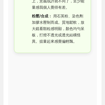
上，意義或許就不同了，至少能
量感我個人覺得有差。
粉壓/合成：
用石英粉、染色劑
加膠水壓制而成。質地鬆軟，放
大鏡看顆粒感明顯，顏色均勻呆
板，打燈不透光或透光結構怪
異。掂量起來感覺偏輕飄。