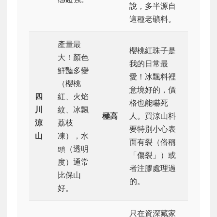
說，多半源自
這種老礦料。
產量最
櫻桃紅珠子是
大！顏色
我的日常最
鮮豔多變
愛！冰飄料裡
（櫻桃
意境好的，價
四
紅、火焰
格也能嚇死
川
紋、冰飄
極高
人。買涼山料
涼
荔枝
要特別小心表
山
凍），水
面有裂（俗稱
頭（透明
「傷裂」）或
度）通常
者注膠處理過
比保山
的。
好。
只在資深藏家