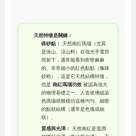
天然特徵是關鍵：
硃砂點：
天然南紅瑪瑙（尤其
是保山、涼山料）在強光手電筒
照射下，通常能看到密密麻麻
的、非常細小的紅色點點（像硃
砂粉），這是它天然結構特徵，
也是
南紅瑪瑙功效
被認為強大
的物理基礎之一。人造玻璃或染
色瑪瑙很難模仿這種均勻、細密
的點狀結構（通常是色塊或絲
狀）。
質感與光澤：
天然南紅是溫潤