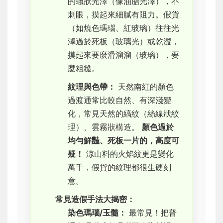
的蠟狀光澤（像油脂光澤），不
刺眼，摸起來細膩有阻力。假貨
（如燒色瑪瑙、紅玻璃）往往光
澤過於死板（玻璃光）或乾澀，
摸起來要麼滑溜溜（玻璃），要
麼粗糙。
紋理與色帶：
天然南紅的顏色
過渡通常比較自然、有深淺變
化，常見天然的縞紋（絲線狀紋
理）、雲霧狀構造。
顏色過於
均勻鮮豔、死板一片的，高度可
疑！
涼山料的火焰紋更是變化
萬千，假貨的紋理都很生硬刻
意。
常見造假手法大揭密：
染色瑪瑙/玉髓：
最常見！把普