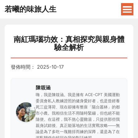
若曦的味旅人生
南紅瑪瑙功效：真相探究與親身體
驗全解析
發佈時間：
2025-10-17
陳筱涵
嗨，我是陳筱涵。我是擁有 ACE-CPT 美國運動
委員會私人教練證照的健身愛好者，也是曾經養
死三盆薄荷、現在卻擁有整座「陽台叢林」的都
市小農。我相信生活不用隨時緊繃，但也絕不能
隨便。在這裡，我不熬心靈雞湯，只提供那些我
親身試錯後、真正能落地的生活實戰攻略——無
論是為了多吃一塊雞排而練的深蹲，還是為了在
混亂關係中找回自我的對話練習。