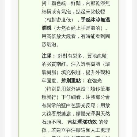
貨！顏色統一鮮豔，內部乾淨無
結構或有氣泡，掂起來比較輕
（相對密度低），
手感冰涼無溫
潤感
（天然石頭上手是溫的）。
用高倍放大鏡看，有時能看到圓
形氣泡。
注膠：
針對有裂多、質地疏鬆
的劣質南紅。注入透明樹脂（環
氧樹脂）填充裂縫，提升外觀和
牢固度。
辨別重點：
在強光
（特別是用紫外線燈！驗鈔筆那
種就行）下仔細看，注膠部分會
有異常的藍白色螢光反應；用放
大鏡看裂縫處，膠體光澤與天然
石頭不同。
南紅瑪瑙功效
的發
揮，若建立在注膠這類人工處理