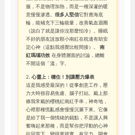
服，不是物理加熱，而是一種深邃的暖
意慢慢滲透。
很多人堅信
它對應海底
輪，能補充下三輪能量，改善氣血迴圈
（說白了就是讓你沒那麼怕冷）。睡眠
不好的朋友說放顆小南紅在枕邊有助安
定心神（這點我感覺比較間接）。
南
紅瑪瑙功效
在身體層面的討論，總離
不開這個「溫」字。
2.
心靈上：穩住！別讓壓力爆表
這是我感受最深的！從事創意工作，壓
力大時很容易焦慮、腦子打結。戴上那
條我常戴的櫻桃紅南紅手串，神奇地，
心裡那種慌亂感會慢慢沉澱下來。它像
是給了我一個情緒的錨點，不是讓人興
奮嗨起來那種，而是幫你把浮動的心神
拉回當下，變得更踏實、有定力。開會