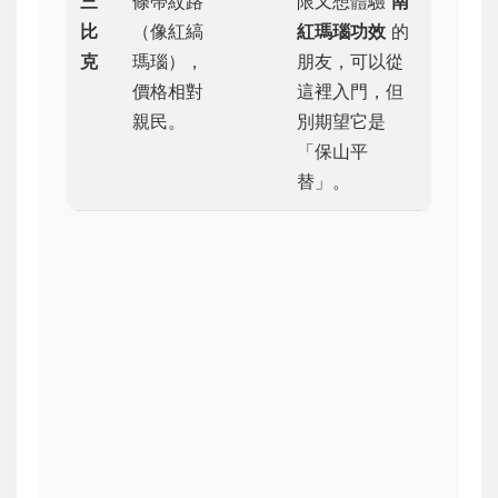
三
條帶紋路
限又想體驗
南
比
（像紅縞
紅瑪瑙功效
的
克
瑪瑙），
朋友，可以從
價格相對
這裡入門，但
親民。
別期望它是
「保山平
替」。