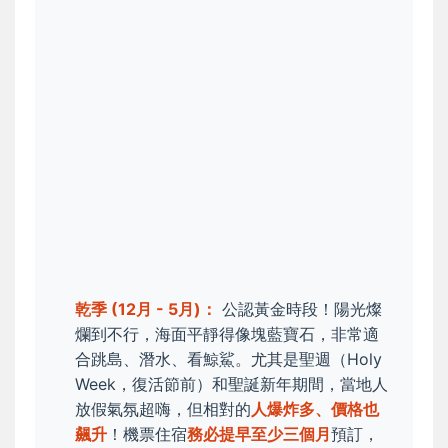
乾季 (12月 - 5月)：
公認黃金時段！陽光燦
爛到不行，海面平靜得像塊藍寶石，非常適
合跳島、潛水、看鯨鯊。尤其是聖週（Holy
Week，復活節前）和聖誕新年期間，當地人
放假氣氛超嗨，但相對的
人爆炸多、價格也
飆升
！機票住宿
務必提早至少三個月
預訂，