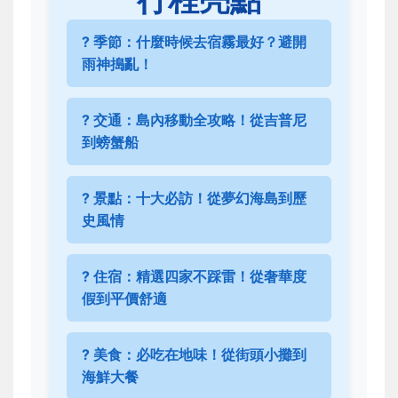
?️ 季節：什麼時候去宿霧最好？避開
雨神搗亂！
? 交通：島內移動全攻略！從吉普尼
到螃蟹船
?️ 景點：十大必訪！從夢幻海島到歷
史風情
? 住宿：精選四家不踩雷！從奢華度
假到平價舒適
?️ 美食：必吃在地味！從街頭小攤到
海鮮大餐