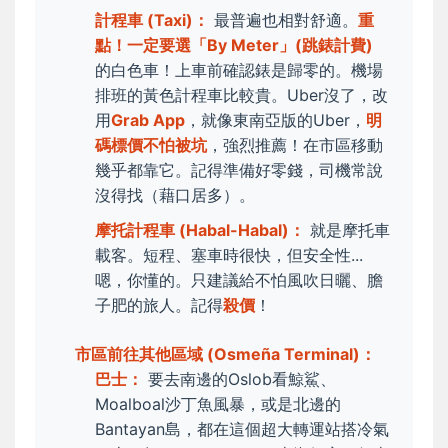
計程車 (Taxi)：
最普遍也相對舒適。
重
點！一定要選「By Meter」(跳錶計費)
的白色車！上車前確認錶是歸零的。機場
排班的黃色計程車比較貴。Uber沒了，改
用
Grab App
，就像東南亞版的Uber，
明
碼標價不怕被坑
，強烈推薦！在市區移動
幾乎都靠它。記得準備好零錢，司機常說
沒得找（藉口居多）。
摩托計程車 (Habal-Habal)：
就是摩托車
載客。短程、塞車時很快，但安全性...
嗯，你懂的。只建議給不怕風吹日曬、膽
子肥的旅人。記得
殺價
！
市區前往其他區域 (Osmeña Terminal)：
巴士：
要去南邊的Oslob看鯨鯊、
Moalboal沙丁魚風暴，或是北邊的
Bantayan島，都在這個超大轉運站搭冷氣