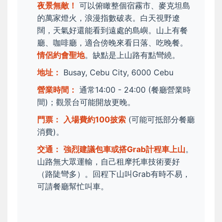
夜景無敵！
可以俯瞰整個宿霧市、麥克坦島
的萬家燈火，浪漫指數破表。白天視野遼
闊，天氣好還能看到遠處的島嶼。山上有餐
廳、咖啡廳，適合傍晚來看日落、吃晚餐。
情侶約會聖地
。缺點是上山路有點彎繞。
地址：
Busay, Cebu City, 6000 Cebu
營業時間：
通常14:00 - 24:00 (餐廳營業時
間)；觀景台可能開放更晚。
門票：
入場費約100披索
(可能可抵部分餐廳
消費)。
交通：
強烈建議包車或搭Grab計程車上山
。
山路無大眾運輸，自己租摩托車技術要好
（路陡彎多）。回程下山叫Grab有時不易，
可請餐廳幫忙叫車。