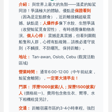
介紹：
與世界上最大的魚類——溫柔的鯨鯊
同游！爭議極大的體驗。優點是
保證看到
（因為是定點餵食），近距離接觸超級震
撼。缺點是：
人爆炸多
像下水餃、生態爭議
（改變鯨鯊覓食習性）、有時感覺像動物表
演。
個人心得：
震撼是真震撼，但看到圍觀
船隻和人群，心裡有點複雜... 請務必遵守規
則（不觸摸、不防曬乳、保持距離）。
地址：
Tan-awan, Oslob, Cebu (觀賞活動
區域)
營業時間：
通常6:00-12:00（中午前結束，
鯨鯊會離開），
一定要大清早去！
門票：
浮潛1000披索/人；深潛1500披索/
人
(價格統一)。費用包含救生衣、嚮導。水
下相機租賃另計。
交通：
距離宿霧市區約3-4小時車程。強烈