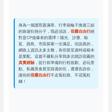
身為一個護照蓋滿章、行李箱輪子換過三組
的旅遊狂熱分子，我必須說，
宿霧自由行
絕
對是CP值爆表的選擇！陽光、沙灘、鯨
鯊、跳島、市區探索一次滿足。但說真的，
網路上資訊太多太雜，有些甚至過時或根本
是業配。這篇不藏私分享我多次踏訪宿霧的
真實經驗
，從行前準備到行程規劃、必玩景
點、私藏美食甚至踩過的坑，通通告訴你，
讓你的
宿霧自由行
不走冤枉路、不花冤枉
錢！