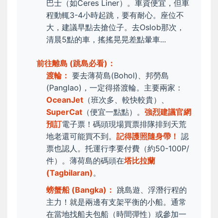
巴士（如Ceres Liner）。車資便宜，但車
程動輒3-4小時起跳，要有耐心。座位不
大，建議早點去搶位子。去Oslob那次，
清晨5點的車，搖搖晃晃差點暈車...
前往離島 (跳島必看)：
渡輪：
要去薄荷島(Bohol)、邦勞島
(Panglao)，一定得搭渡輪。主要兩家：
OceanJet
（班次多、較快較貴）、
SuperCat
（便宜一點點）。
強烈建議官網
預訂
電子票！碼頭現場買票排隊排到天荒
地老還可能買不到。
記得護照隨身帶！
認
票也認人。托運行李要付費（約50-100P/
件）。薄荷島的碼頭在
塔比拉蘭
(Tagbilaran)
。
螃蟹船 (Bangka)：
跳島遊、浮潛行程的
主力！就是兩邊有支架平衡的小船。通常
在當地找船夫包船（時間彈性）或參加一