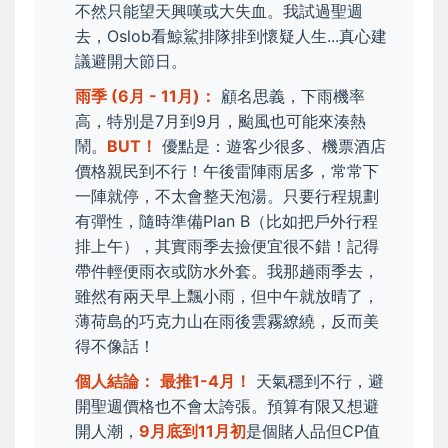
不然只能望天興嘆或大失血。我試過聖週
去，Oslob看鯨鯊排隊排到懷疑人生...真心建
議避開大節日。
雨季 (6月 - 11月)：
顧名思義，下雨機率
高，特別是7月到9月，颱風也可能來湊熱
鬧。
BUT！
優點是：遊客少很多、機票酒店
價格親民到不行！午後雷陣雨居多，常常下
一陣就停，不太會整天泡湯。只要行程規劃
有彈性，隨時準備Plan B（比如把戶外行程
排上午），其實雨季去撿便宜很不錯！記得
帶件輕便雨衣或防水外套。我那趟雨季去，
雖然有兩天早上飄小雨，但中午就放晴了，
薄荷島的巧克力山在雨後雲霧繚繞，反而美
得不像話！
個人結論：
最推1-4月！
天氣穩到不行，避
開聖週價格也不會太誇張。預算有限又想避
開人潮，
9月底到11月初
是個賭人品但CP值