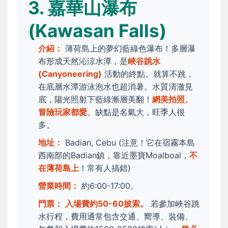
3. 嘉華山瀑布
(Kawasan Falls)
介紹：
薄荷島上的夢幻藍綠色瀑布！多層瀑
布形成天然沁涼水潭，是
峽谷跳水
(Canyoneering)
活動的終點。就算不跳，
在底層水潭游泳泡水也超消暑。水質清澈見
底，陽光照射下藍綠漸層美翻！
網美拍照、
冒險玩家都愛
。缺點是名氣大，旺季人很
多。
地址：
Badian, Cebu (注意！它在宿霧本島
西南部的Badian鎮，靠近墨寶Moalboal，
不
在薄荷島上
！常有人搞錯)
營業時間：
約6:00-17:00。
門票：
入場費約50-60披索。
若參加峽谷跳
水行程，費用通常包含交通、嚮導、裝備、