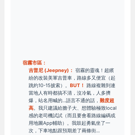
宿霧市區：
吉普尼 (Jeepney)：
宿霧的靈魂！超繽
紛的改裝美軍吉普車，路線多又便宜（起
跳約10-15披索）。
BUT！
路線複雜到連
當地人有時都搞不清，沒冷氣，人多擠
爆，站名用喊的...語言不通的話，
難度超
高
。我只建議給膽子大、想體驗極致local
感的老司機試試（而且要會看路線編碼或
用地圖App輔助）。我鼓起勇氣坐了一
次，下車地點跟預期差了兩條街...