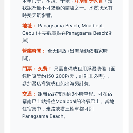
來串門子。水淺、平緩，
浮潛新手友善
！是
我認為最不可錯過的體驗之一。水質狀況有
時受天氣影響。
地址：
Panagsama Beach, Moalboal,
Cebu (主要觀賞點在Panagsama Beach沿
岸)
營業時間：
全天開放 (出海活動依船家時
間)。
門票：
免費！
只需自備或租用浮潛裝備（面
鏡呼吸管約150-200P/天，蛙鞋非必需）。
參加潛店導覽或租船出海另計費。
交通：
距離宿霧市區約3小時車程。可在宿
霧南巴士站搭往Moalboal的冷氣巴士。當地
住宿集中，走路或搭三輪車都可到
Panagsama Beach。