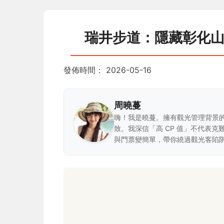
瑞井步道：隱藏彰化
發佈時間：
2026-05-16
周曉蔓
嗨！我是曉蔓。擁有觀光管理背景
致。我深信「高 CP 值」不代表
與門票變簡單，帶你繞過觀光客陷