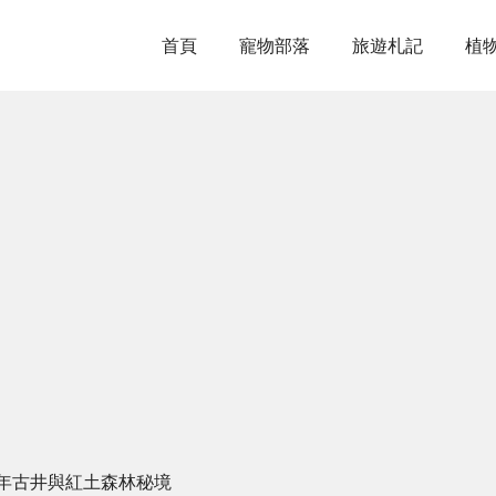
首頁
寵物部落
旅遊札記
植
年古井與紅土森林秘境