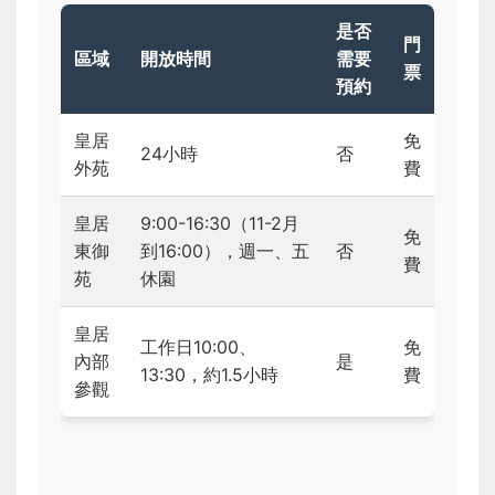
是否
門
區域
開放時間
需要
票
預約
皇居
免
24小時
否
外苑
費
皇居
9:00-16:30（11-2月
免
東御
到16:00），週一、五
否
費
苑
休園
皇居
工作日10:00、
免
內部
是
13:30，約1.5小時
費
參觀