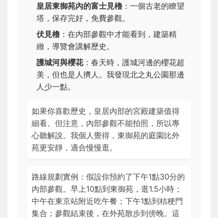
皇居東御苑內的富士見櫓
：一個古老的瞭望
塔，保存完好，免費參觀。
伏見橹
：在內部參觀中才能看到，建築精
緻，導覽會講解歷史。
護城河與櫻花
：春天時，護城河邊的櫻花超
美，但也是人擠人。我發現北之丸公園那邊
人少一點。
如果你喜歡歷史，皇居內部的宮殿建築值得
細看。但注意，內部參觀不能拍照，所以專
心聽解說。我個人覺得，東御苑的庭園比外
苑更安靜，適合慢慢逛。
路線規劃實例：假設你預約了下午1點30分的
內部參觀。早上10點到東御苑，逛1.5小時；
中午在東京站附近吃午餐；下午1點到桔梗門
集合；參觀結束後，在外苑散步到傍晚。這