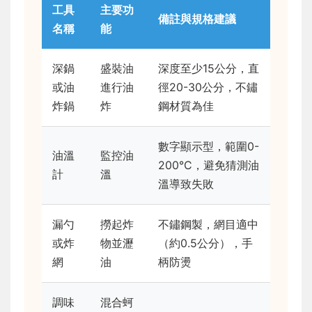
工具
主要功
備註與規格建議
名稱
能
深鍋
盛裝油
深度至少15公分，直
或油
進行油
徑20-30公分，不鏽
炸鍋
炸
鋼材質為佳
數字顯示型，範圍0-
油溫
監控油
200°C，避免猜測油
計
溫
溫導致失敗
漏勺
撈起炸
不鏽鋼製，網目適中
或炸
物並瀝
（約0.5公分），手
網
油
柄防燙
調味
混合蚵