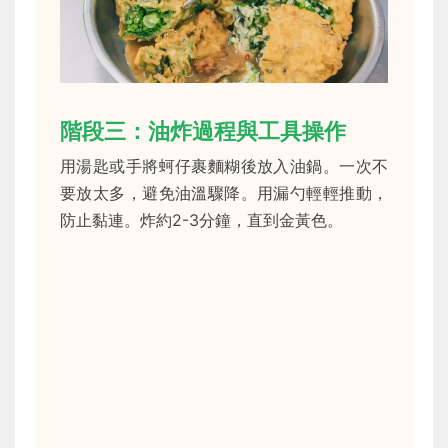
階段三：油炸過程與工具操作
用湯匙或手將蚵仔裹麵糊後放入油鍋。一次不
要放太多，避免油溫驟降。用漏勺輕輕推動，
防止黏連。炸約2-3分鐘，直到金黃色。