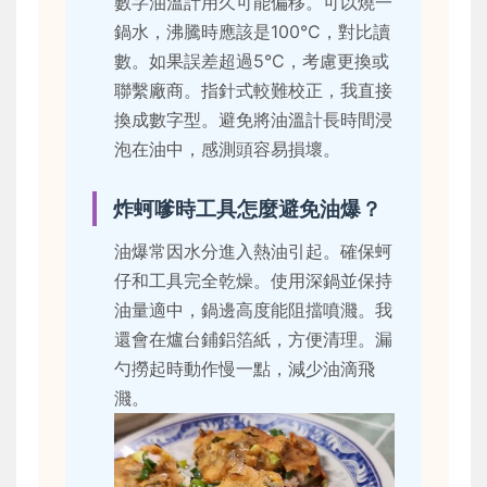
數字油溫計用久可能偏移。可以燒一
鍋水，沸騰時應該是100°C，對比讀
數。如果誤差超過5°C，考慮更換或
聯繫廠商。指針式較難校正，我直接
換成數字型。避免將油溫計長時間浸
泡在油中，感測頭容易損壞。
炸蚵嗲時工具怎麼避免油爆？
油爆常因水分進入熱油引起。確保蚵
仔和工具完全乾燥。使用深鍋並保持
油量適中，鍋邊高度能阻擋噴濺。我
還會在爐台鋪鋁箔紙，方便清理。漏
勺撈起時動作慢一點，減少油滴飛
濺。