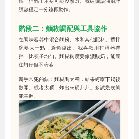
鍋，但鍋子本身可能沒熱透。我建議讓油溫計
讀數穩定一分鐘再動作。
階段二：麵糊調配與工具協作
在調味容器中混合麵粉、水和其他配料。攪拌
碗要大一點，避免溢出。我喜歡用打蛋器攪
拌，比筷子均勻。麵糊稠度要像濃酸奶，能裹
住蚵仔但不滴落。
新手常犯的錯：麵糊調太稀，結果蚵嗲下鍋後
散開。或者太稠，炸出來硬邦邦。多試幾次就
能掌握。