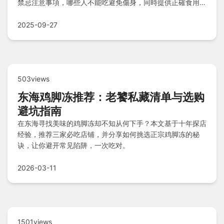
禁忌注意事項，哪些人不能吃避免傷身，同時提供正確食用方
式大全，確保美味與功效兼得，搭配季節採購指南和Q&A解
惑，讓你全面掌握安全攝取秘訣！
2025-09-27
503views
东海鸡脚冻推荐：老饕私藏清单与选购
避坑指南
在东海寻找美味的鸡脚冻却不知从何下手？本文基于十年探店
经验，推荐三家必吃店铺，并分享如何挑选正宗鸡脚冻的秘
诀，让你避开常见陷阱，一次吃对。
2026-03-11
1501views