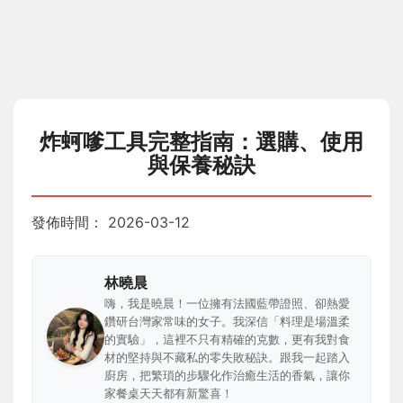
炸蚵嗲工具完整指南：選購、使用
與保養秘訣
發佈時間：
2026-03-12
林曉晨
嗨，我是曉晨！一位擁有法國藍帶證照、卻熱愛
鑽研台灣家常味的女子。我深信「料理是場溫柔
的實驗」，這裡不只有精確的克數，更有我對食
材的堅持與不藏私的零失敗秘訣。跟我一起踏入
廚房，把繁瑣的步驟化作治癒生活的香氣，讓你
家餐桌天天都有新驚喜！