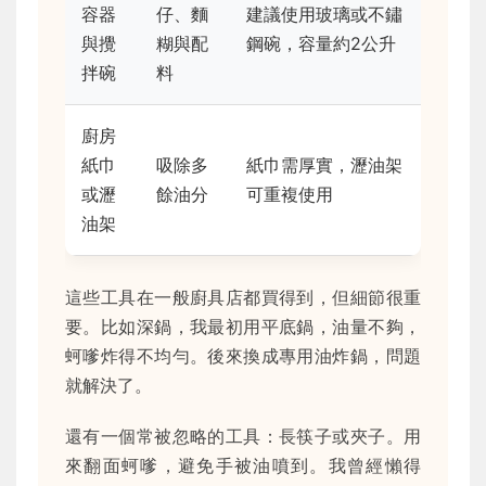
容器
仔、麵
建議使用玻璃或不鏽
與攪
糊與配
鋼碗，容量約2公升
拌碗
料
廚房
紙巾
吸除多
紙巾需厚實，瀝油架
或瀝
餘油分
可重複使用
油架
這些工具在一般廚具店都買得到，但細節很重
要。比如深鍋，我最初用平底鍋，油量不夠，
蚵嗲炸得不均勻。後來換成專用油炸鍋，問題
就解決了。
還有一個常被忽略的工具：長筷子或夾子。用
來翻面蚵嗲，避免手被油噴到。我曾經懶得