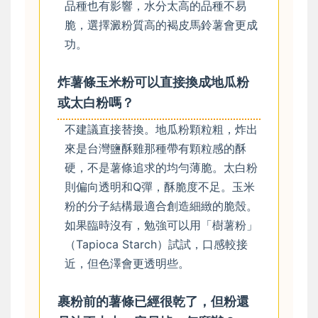
品種也有影響，水分太高的品種不易
脆，選擇澱粉質高的褐皮馬鈴薯會更成
功。
炸薯條玉米粉可以直接換成地瓜粉
或太白粉嗎？
不建議直接替換。地瓜粉顆粒粗，炸出
來是台灣鹽酥雞那種帶有顆粒感的酥
硬，不是薯條追求的均勻薄脆。太白粉
則偏向透明和Q彈，酥脆度不足。玉米
粉的分子結構最適合創造細緻的脆殼。
如果臨時沒有，勉強可以用「樹薯粉」
（Tapioca Starch）試試，口感較接
近，但色澤會更透明些。
裹粉前的薯條已經很乾了，但粉還