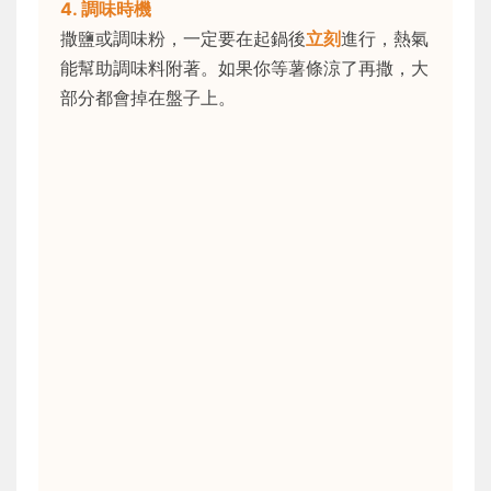
4. 調味時機
撒鹽或調味粉，一定要在起鍋後
立刻
進行，熱氣
能幫助調味料附著。如果你等薯條涼了再撒，大
部分都會掉在盤子上。