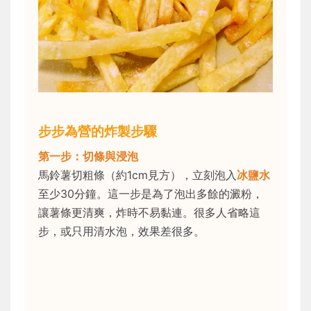
步步為營的炸製步驟
第一步：切條與浸泡
馬鈴薯切粗條（約1cm見方），立刻泡入
冰鹽水
至少30分鐘。這一步是為了泡出多餘的澱粉，
讓薯條更清爽，炸時不易黏連。很多人省略這
步，或只用清水泡，效果差很多。