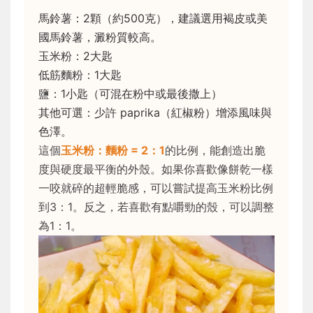
馬鈴薯：2顆（約500克），建議選用褐皮或美
國馬鈴薯，澱粉質較高。
玉米粉：2大匙
低筋麵粉：1大匙
鹽：1小匙（可混在粉中或最後撒上）
其他可選：少許 paprika（紅椒粉）增添風味與
色澤。
這個
玉米粉：麵粉 = 2：1
的比例，能創造出脆
度與硬度最平衡的外殼。如果你喜歡像餅乾一樣
一咬就碎的超輕脆感，可以嘗試提高玉米粉比例
到3：1。反之，若喜歡有點嚼勁的殼，可以調整
為1：1。