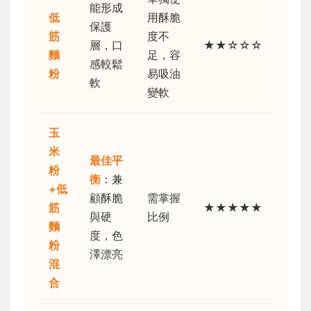
能形成
低
用酥脆
保護
筋
度不
層，口
★★☆☆☆
麵
足，容
感較鬆
粉
易吸油
軟
變軟
玉
米
最佳平
粉
衡
：兼
+低
顧酥脆
需掌握
筋
★★★★★
與硬
比例
麵
度，色
粉
澤漂亮
混
合