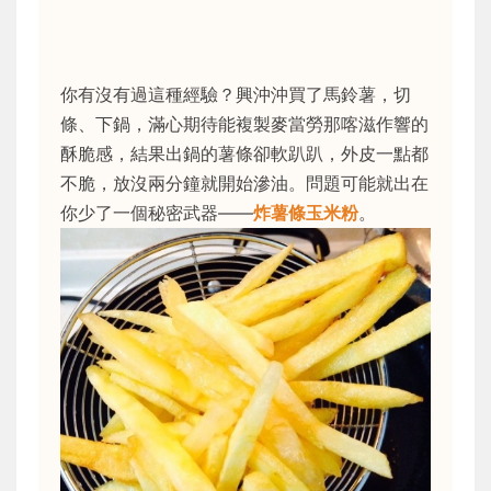
你有沒有過這種經驗？興沖沖買了馬鈴薯，切
條、下鍋，滿心期待能複製麥當勞那喀滋作響的
酥脆感，結果出鍋的薯條卻軟趴趴，外皮一點都
不脆，放沒兩分鐘就開始滲油。問題可能就出在
你少了一個秘密武器——
炸薯條玉米粉
。