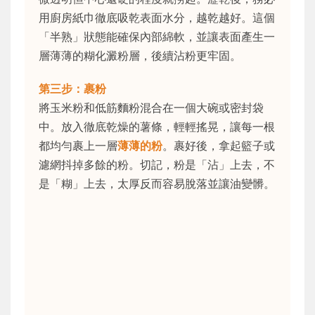
用廚房紙巾徹底吸乾表面水分，越乾越好。這個
「半熟」狀態能確保內部綿軟，並讓表面產生一
層薄薄的糊化澱粉層，後續沾粉更牢固。
第三步：裹粉
將玉米粉和低筋麵粉混合在一個大碗或密封袋
中。放入徹底乾燥的薯條，輕輕搖晃，讓每一根
都均勻裹上一層
薄薄的粉
。裹好後，拿起籃子或
濾網抖掉多餘的粉。切記，粉是「沾」上去，不
是「糊」上去，太厚反而容易脫落並讓油變髒。