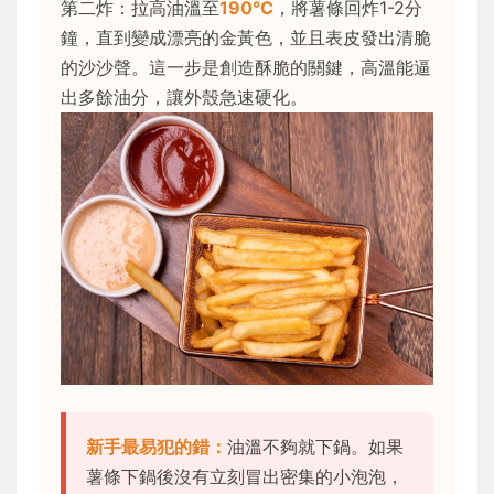
第二炸：拉高油溫至
190°C
，將薯條回炸1-2分
鐘，直到變成漂亮的金黃色，並且表皮發出清脆
的沙沙聲。這一步是創造酥脆的關鍵，高溫能逼
出多餘油分，讓外殼急速硬化。
新手最易犯的錯：
油溫不夠就下鍋。如果
薯條下鍋後沒有立刻冒出密集的小泡泡，