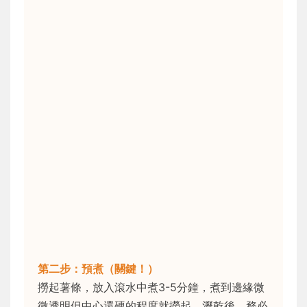
第二步：預煮（關鍵！）
撈起薯條，放入滾水中煮3-5分鐘，煮到邊緣微
微透明但中心還硬的程度就撈起。瀝乾後，務必