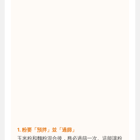
1. 粉要「預拌」並「過篩」
玉米粉和麵粉混合後，務必過篩一次。這能讓粉