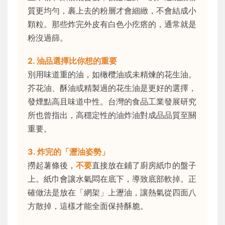
質更均勻，裹上去的粉層才會細緻，不會結成小
顆粒。那些炸完外皮有白色小疙瘩的，通常就是
粉沒過篩。
2. 油品選擇比你想的重要
別用味道重的油，如橄欖油或未精煉的花生油。
芥花油、酥油或精製過的花生油是更好的選擇，
發煙點高且味道中性。台灣的食品工業發展研究
所也曾指出，高穩定性的油炸油對成品品質至關
重要。
3. 炸完的「瀝油姿勢」
撈起薯條後，
不要
直接放在鋪了廚房紙巾的盤子
上。紙巾會讓水氣悶在底下，導致底部軟掉。正
確做法是放在「網架」上瀝油，讓熱氣從四面八
方散掉，這樣才能全面保持酥脆。