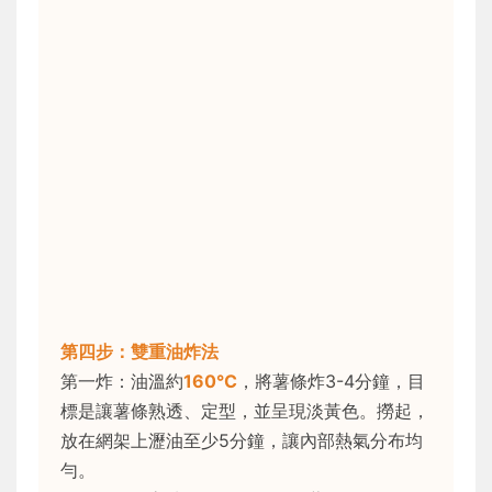
第四步：雙重油炸法
第一炸：油溫約
160°C
，將薯條炸3-4分鐘，目
標是讓薯條熟透、定型，並呈現淡黃色。撈起，
放在網架上瀝油至少5分鐘，讓內部熱氣分布均
勻。