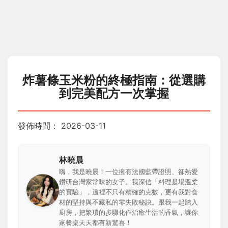
炸薯條玉米粉的終極指南：從選購
到完美配方一次掌握
發佈時間：
2026-03-11
林曉晨
嗨，我是曉晨！一位擁有法國藍帶證照、卻熱愛
鑽研台灣家常味的女子。我深信「料理是場溫柔
的實驗」，這裡不只有精確的克數，更有我對食
材的堅持與不藏私的零失敗秘訣。跟我一起踏入
廚房，把繁瑣的步驟化作治癒生活的香氣，讓你
家餐桌天天都有新驚喜！