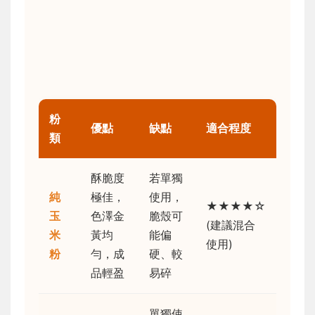
粉
優點
缺點
適合程度
類
酥脆度
若單獨
純
極佳，
使用，
★★★★☆
玉
色澤金
脆殼可
(建議混合
米
黃均
能偏
使用)
粉
勻，成
硬、較
品輕盈
易碎
單獨使