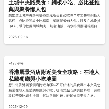
土城中央路美食：銅板小吃、必比登推
薦與聚餐懶人包
想知道土城中央路有哪些隱藏版美食必吃嗎？本文整理銅板人
氣榜、必比登等級小吃指南、餐廳聚餐懶人包，以及在地吃貨
Q&A，帶你挖掘阿城鵝肉、無名油飯、清水排骨酥湯等經典
好滋味，還有夏日限定米苔目冰和宵夜場永和豆漿，輕鬆規劃
美食之旅！
2025-09-16
749views
香港麗景酒店附近美食全攻略：在地人
私藏餐廳與小吃地圖
想知道香港麗景酒店附近有哪些不可錯過的美食嗎？本文為您
精選在地人最愛的餐廳與小吃，從港式點心到異國料理，完整
攻略帶您吃遍尖沙咀，解決選擇困難，輕鬆規劃美食之旅。
2025-12-09