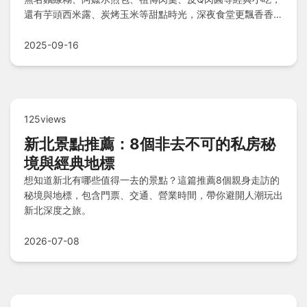
還有芋頭西米露、炭烤玉米等甜點時光，深夜食堂更飄香香菇
肉粥和蔥油餅，附上攻略秘笈、私房Tips與Q&A，讓你的美
食之旅零遺憾！
2025-09-16
125views
新北景點推薦：8個非去不可的私房秘
境與經典地標
想知道新北有哪些值得一去的景點？這篇推薦8個親身走訪的
秘境與地標，包含門票、交通、營業時間，帶你避開人潮玩出
新北深度之旅。
2026-07-08