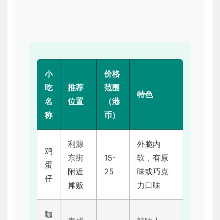
小
价格
吃
推荐
范围
特色
名
位置
（港
称
币）
利源
外脆内
鸡
东街
15-
软，有原
蛋
附近
25
味或巧克
仔
摊贩
力口味
咖