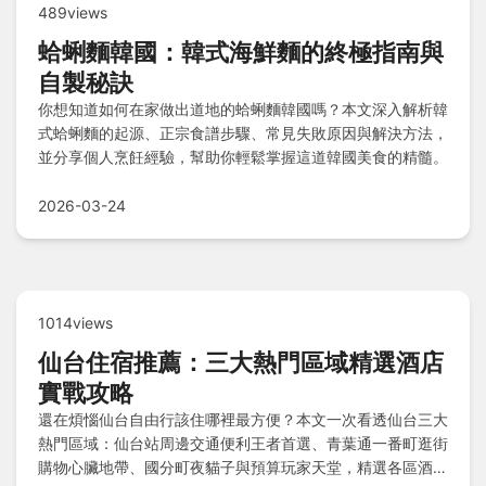
489views
蛤蜊麵韓國：韓式海鮮麵的終極指南與
自製秘訣
你想知道如何在家做出道地的蛤蜊麵韓國嗎？本文深入解析韓
式蛤蜊麵的起源、正宗食譜步驟、常見失敗原因與解決方法，
並分享個人烹飪經驗，幫助你輕鬆掌握這道韓國美食的精髓。
2026-03-24
1014views
仙台住宿推薦：三大熱門區域精選酒店
實戰攻略
還在煩惱仙台自由行該住哪裡最方便？本文一次看透仙台三大
熱門區域：仙台站周邊交通便利王者首選、青葉通一番町逛街
購物心臟地帶、國分町夜貓子與預算玩家天堂，精選各區酒店