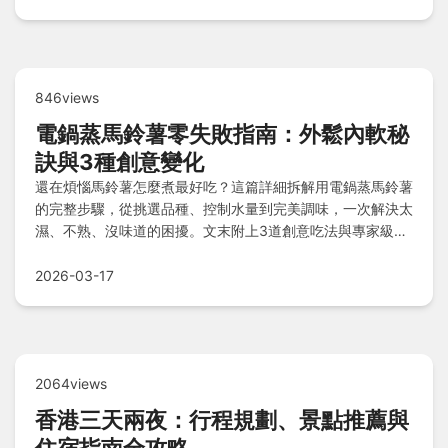
846views
電鍋蒸馬鈴薯零失敗指南：外鬆內軟秘
訣與3種創意變化
還在煩惱馬鈴薯怎麼煮最好吃？這篇詳細拆解用電鍋蒸馬鈴薯
的完整步驟，從挑選品種、控制水量到完美調味，一次解決太
濕、不熟、沒味道的困擾。文末附上3道創意吃法與專家級
FAQ，讓你輕鬆端出餐廳級美味！
2026-03-17
2064views
香港三天兩夜：行程規劃、景點推薦與