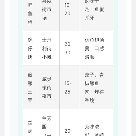
嘉咸
辣味十
喱
10-
街市
足，鱼蛋
鱼
20
场
弹牙
蛋
碗
士丹
仿鱼翅汤
20-
仔
利街
羹，口感
30
翅
小摊
滑顺
煎
茄子、青
威灵
酿
15-
椒酿鱼
顿街
三
25
肉，炸得
夜市
宝
香脆
兰芳
丝
园
茶味浓
袜
20-
（中
郁，冰镇