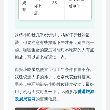
奶
35
环老
后更佳
茶
店）
这些小吃我几乎都尝过，鸡蛋仔是我的最
爱，但要注意有些摊贩下午才开，别白跑一
趟。咖喱鱼蛋的辣度可能对不吃辣的人有点
挑战，可以请老板调淡一点。
街头小吃虽然便宜，但卫生条件参差不齐。
我建议选人多的摊子，通常代表新鲜度高。
另外，中环的街头小吃摊位经常变动，最好
用手机地图实时查一下，比如参考
香港旅游
发展局官网
的更新信息。