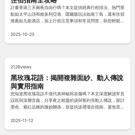
住宿指南全攻略
計畫香港三天兩夜自由行嗎？本文提供經典行程排法、熱門景
點如太平山頂和維多利亞港、隱藏版玩法如南丫島，還有住宿
推薦如九龍酒店，加上行前注意事項和常見問答，助您輕鬆規
劃完美旅程！
2025-10-23
2128views
黑玫瑰花語：揭開複雜面紗、動人傳說
與實用指南
您知道黑玫瑰花語不僅代表神秘與哀傷嗎？本文深度解讀常見
誤區與深層含義，分享夜之精靈的淚與誓約等動人傳說，探討
墨色、紫紅品種的微妙關係，並提供送禮場合指南、避免雷區
要點及種植建議，最後以快速問答解答疑惑。
2025-11-12