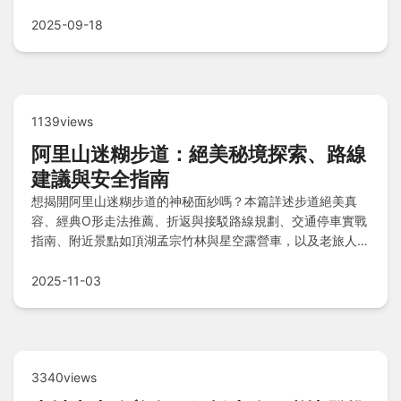
房型價格、交通評價、周邊景點及實用Q&A，輕鬆規劃完美
住宿！
2025-09-18
1139views
阿里山迷糊步道：絕美秘境探索、路線
建議與安全指南
想揭開阿里山迷糊步道的神秘面紗嗎？本篇詳述步道絕美真
容、經典O形走法推薦、折返與接駁路線規劃、交通停車實戰
指南、附近景點如頂湖孟宗竹林與星空露營車，以及老旅人叮
嚀的穿著裝備、天氣注意與安全要點，助您輕鬆暢遊秘境無
憂。
2025-11-03
3340views