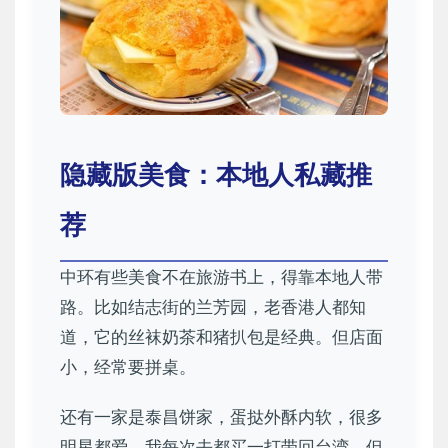
隐藏版美食：本地人私藏推
荐
中环有些美食不在旅游书上，得靠本地人带
路。比如结志街的兰芳园，老香港人都知
道，它的丝袜奶茶和猪扒包是经典。但店面
小，经常要拼桌。
还有一家是泰昌饼家，蛋挞外酥内软，很多
明星都爱。我每次去都买一打带回台湾，但