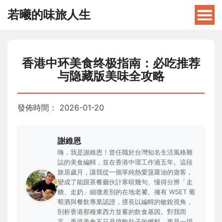
若曦的味旅人生
香港中环美食终极指南：必吃推荐
与隐藏版美味全攻略
發佈時間：
2026-01-20
謝維恩
嗨，我是謝維恩！曾任職於台灣知名生活風格雜
誌的美食編輯，並在香港中環工作過五年。這段
旅居歲月，讓我從一個單純熱愛菠蘿油的遊客，
變成了能跟茶餐廳伙計寒暄幾句、懂得分辨「走
糖、走奶」細微差別的在地老饕。擁有 WSET 葡
萄酒與餐飲專業認證，擅長以編輯的敏銳視角，
剖析香港那種東西方並蓄的飲食基因。對我而
言，香港美食不只是填飽肚子的燃料，更是一場