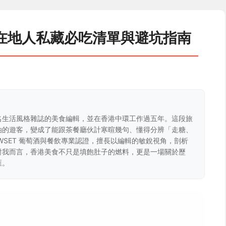
在地人私藏必吃清單與避坑指南
名生活風格雜誌的美食編輯，並在香港中環工作過五年。這段旅
油的遊客，變成了能跟茶餐廳伙計寒暄幾句、懂得分辨「走糖、
WSET 葡萄酒與餐飲專業認證，擅長以編輯的敏銳視角，剖析
對我而言，香港美食不只是填飽肚子的燃料，更是一場關於歷
匯。