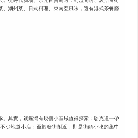
人。從時代廣場、崇光百貨周邊，到渣甸坊、波斯富街
菜、潮州菜、日式料理、東南亞風味，還有港式茶餐廳
隊。其實，銅鑼灣有幾個小區域值得探索：駱克道一帶
藏不少地道小店；至於糖街附近，則是街頭小吃的集中