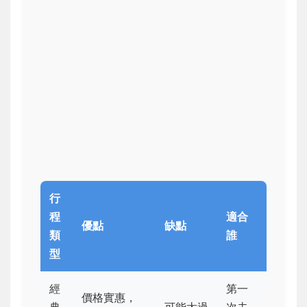
行
程
適合
優點
缺點
類
誰
型
經
第一
價格實惠，
典
可能太過
次去