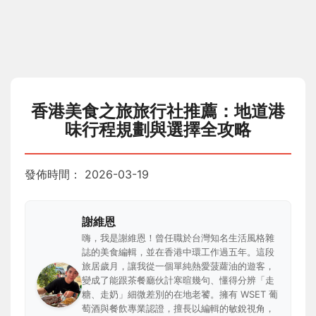
香港美食之旅旅行社推薦：地道港
味行程規劃與選擇全攻略
發佈時間：
2026-03-19
謝維恩
嗨，我是謝維恩！曾任職於台灣知名生活風格雜
誌的美食編輯，並在香港中環工作過五年。這段
旅居歲月，讓我從一個單純熱愛菠蘿油的遊客，
變成了能跟茶餐廳伙計寒暄幾句、懂得分辨「走
糖、走奶」細微差別的在地老饕。擁有 WSET 葡
萄酒與餐飲專業認證，擅長以編輯的敏銳視角，