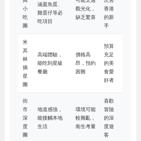
涵蓋魚蛋、
小
觀光化，
香港
雞蛋仔等必
吃
缺乏驚喜
的新
吃項目
團
手
米
預算
其
高端體驗，
價格高
充足
林
能吃到星級
昂，預約
的美
摘
餐廳
困難
食愛
星
好者
團
街
喜歡
市
地道感強，
環境可能
冒險
深
能接觸本地
較雜亂，
的深
度
生活
衛生考量
度遊
團
客