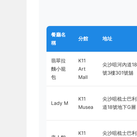
餐廳名
分館
地址
稱
翡翠拉
K11
尖沙咀河內道18
麵小籠
Art
號3樓301號舖
包
Mall
K11
尖沙咀梳士巴利
Lady M
Musea
道18號地下G層
K11
尖沙咀梳士巴利