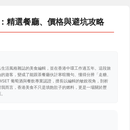
南：精選餐廳、價格與避坑攻略
名生活風格雜誌的美食編輯，並在香港中環工作過五年。這段旅
油的遊客，變成了能跟茶餐廳伙計寒暄幾句、懂得分辨「走糖、
WSET 葡萄酒與餐飲專業認證，擅長以編輯的敏銳視角，剖析
對我而言，香港美食不只是填飽肚子的燃料，更是一場關於歷
匯。