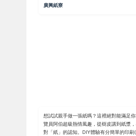
廣興紙寮
想試試親手做一張紙嗎？這裡絕對能滿足
覽員阿伯超級熱情風趣，從樹皮講到紙漿，
對「紙」的認知。DIY體驗有分簡單的印刷