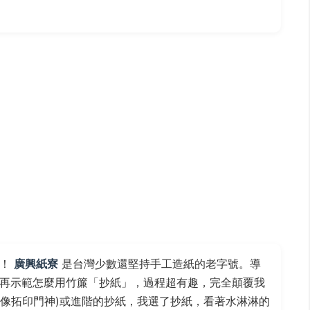
你！
廣興紙寮
是台灣少數還堅持手工造紙的老字號。導
再示範怎麼用竹簾「抄紙」，過程超有趣，完全顛覆我
(像拓印門神)或進階的抄紙，我選了抄紙，看著水淋淋的