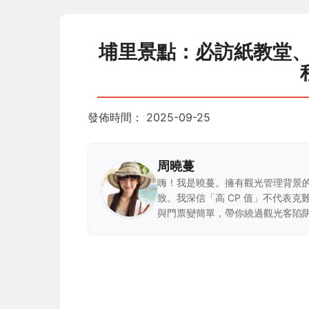
埔里景點：必訪紙教堂、
發佈時間：
2025-09-25
周曉蔓
嗨！我是曉蔓。擁有觀光管理背景
致。我深信「高 CP 值」不代表
與門票變簡單，帶你繞過觀光客陷