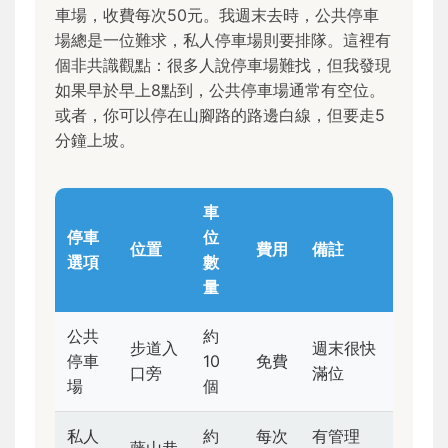
車場，收費每次50元。我週末去時，公共停車
場總是一位難求，私人停車場則要排隊。這裡有
個非共識觀點：很多人說停車場難找，但我發現
如果早於早上8點到，公共停車場通常有空位。
或者，你可以停在山腳路的路邊白線，但要走5
分鐘上坡。
車
停車
位
位置
費用
備註
選項
數
量
公共
約
步道入
週末很快
停車
10
免費
口旁
滿位
場
個
私人
約
每次
有管理