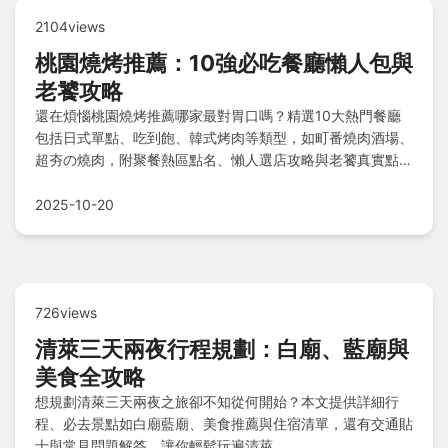
2104views
桃園燒烤推薦：10強必吃餐廳懶人包與
老饕攻略
還在煩惱桃園燒烤推薦哪家最對胃口嗎？精選10大熱門餐廳
包括日式單點、吃到飽、韓式烤肉等類型，如町番燒肉酒場、
超夯の燒肉，附聚餐熱區點名、懶人選店攻略與老饕真實點
評，讓你輕鬆找到最適合的燒烤店，解決聚餐選擇障礙！
2025-10-20
726views
清萊三天兩夜行程規劃：白廟、藍廟與
美食全攻略
想規劃清萊三天兩夜之旅卻不知從何開始？本文提供詳細行
程、必去景點如白廟藍廟、美食推薦與住宿清單，還有交通貼
士與常見問題解答，讓你輕鬆玩遍清萊。