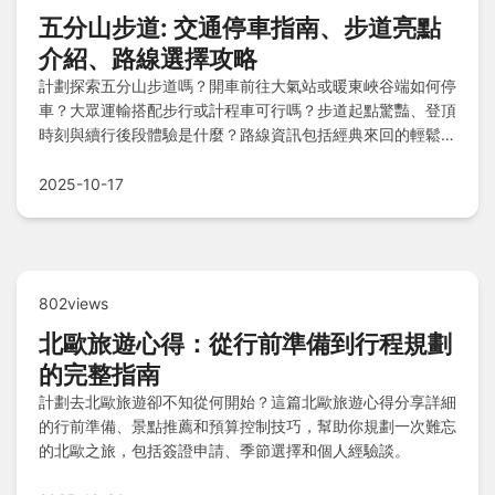
五分山步道: 交通停車指南、步道亮點
介紹、路線選擇攻略
計劃探索五分山步道嗎？開車前往大氣站或暖東峽谷端如何停
車？大眾運輸搭配步行或計程車可行嗎？步道起點驚豔、登頂
時刻與續行後段體驗是什麼？路線資訊包括經典來回的輕鬆推
薦、O形環狀的挑戰體力、暖東峽谷單攻的登山鍛鍊，還有附
近景點與注意事項全解析。
2025-10-17
802views
北歐旅遊心得：從行前準備到行程規劃
的完整指南
計劃去北歐旅遊卻不知從何開始？這篇北歐旅遊心得分享詳細
的行前準備、景點推薦和預算控制技巧，幫助你規劃一次難忘
的北歐之旅，包括簽證申請、季節選擇和個人經驗談。