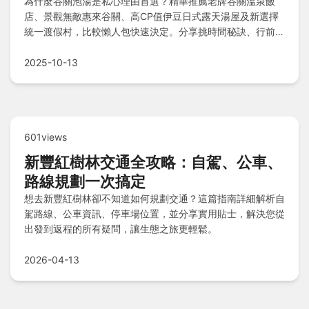
為什麼谷關泡湯是私心理由首選？精華推薦老牌谷關溫泉飯
店、景觀無敵惠來谷關、高CP值伊豆日式露天湯屋及新選擇
統一渡假村，比較懶人包快速決定。分享挑時間秘訣、行前準
備、泡湯禮儀與保養技巧，周邊還能玩景點、嚐在地美食、買
伴手禮，還有省錢Q&A撇步，讓你玩得內行又超值！
2025-10-13
601views
新豐紅樹林交通全攻略：自駕、公車、
路線規劃一次搞定
想去新豐紅樹林卻不知道如何規劃交通？這篇指南詳細解析自
駕路線、公車資訊、停車場位置，並分享實用貼士，解決您從
出發到返程的所有疑問，讓生態之旅更輕鬆。
2026-04-13