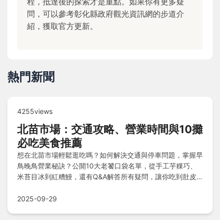
程，抵達後的探索才是重點。如果你有更多疑
問，可以參考彰化縣政府觀光資訊網的步道介
紹，獲取官方更新。
熱門新聞
4255views
北苗市場：交通攻略、營業時間與10攤
必吃美食推薦
想在北苗市場輕鬆逛吃嗎？如何解決交通與停車問題，掌握早
鳥晚鳥營業秘訣？公開10大老饕口袋名單，從手工芋粿巧、
米苔目冰到紅糟鰻，還有Q&A解答所有疑問，讓你吃到肚皮
緊繃不踩雷！
2025-09-29