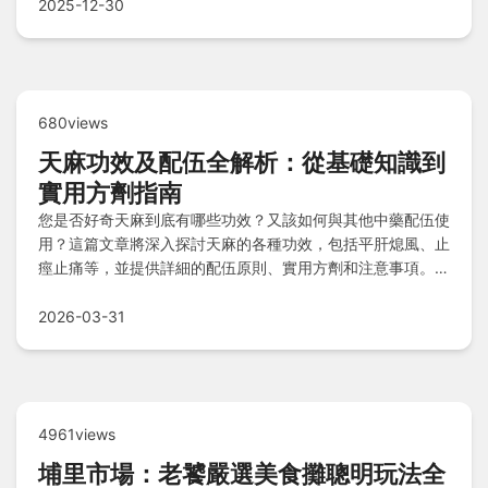
2025-12-30
680views
天麻功效及配伍全解析：從基礎知識到
實用方劑指南
您是否好奇天麻到底有哪些功效？又該如何與其他中藥配伍使
用？這篇文章將深入探討天麻的各種功效，包括平肝熄風、止
痙止痛等，並提供詳細的配伍原則、實用方劑和注意事項。無
論您是中醫愛好者還是初次接觸天麻，本文都能幫助您安全有
效地使用這味傳統中藥，解決頭痛、失眠等常見問題。
2026-03-31
4961views
埔里市場：老饕嚴選美食攤聰明玩法全