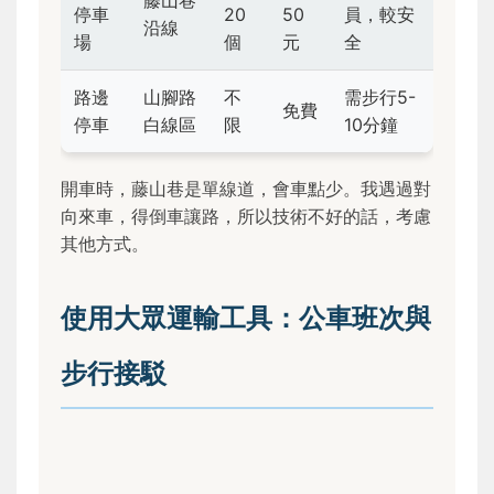
藤山巷
停車
20
50
員，較安
沿線
場
個
元
全
路邊
山腳路
不
需步行5-
免費
停車
白線區
限
10分鐘
開車時，藤山巷是單線道，會車點少。我遇過對
向來車，得倒車讓路，所以技術不好的話，考慮
其他方式。
使用大眾運輸工具：公車班次與
步行接駁