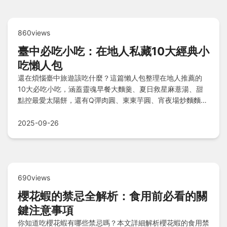
860views
臺中必吃小吃：在地人私藏10大經典小
吃懶人包
還在煩惱臺中旅遊該吃什麼？這篇懶人包整理在地人推薦的
10大必吃小吃，涵蓋靈魂早餐大麵羹、夏日救星麻薏湯、甜
點控最愛太陽餅，還有Q彈肉圓、東東芋圓、宵夜場炒麵麵包
等經典，更囊括國際級泡菜炒飯、飄香蜜豆冰、春水堂珍奶及
暖心香菇肉羹，附Q&A快問快答，輕鬆攻略臺中美食地圖！
2025-09-26
690views
櫻花蝦的禁忌全解析：食用前必看的關
鍵注意事項
你知道吃櫻花蝦有哪些禁忌嗎？本文詳細解析櫻花蝦的食用禁