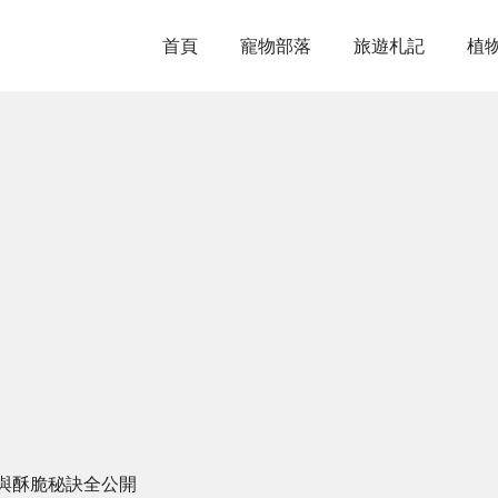
首頁
寵物部落
旅遊札記
植
與酥脆秘訣全公開