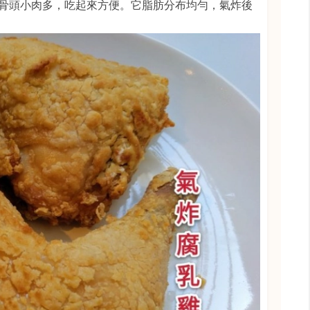
骨頭小肉多，吃起來方便。它脂肪分布均勻，氣炸後