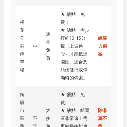
★ 優點：免
桐
費！
花
★ 缺點：需步
通
公
行約10-15分
練腳
常
園
中
鐘（上坡路
力備
免
停
段）才能抵達
案
費
車
園區。適合想
場
順便健行或停
滿時的備案。
銅
★ 優點：免
鑼
費。
市
大
★ 缺點：離園
除非
區
不
多
區非常遠！需
萬不
路
定
免
再轉搭接駁車
得