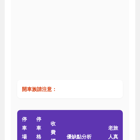
開車族請注意：
停
停
收
車
車
老旅
費
場
格
優缺點分析
人真