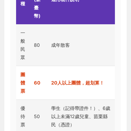
種
臺
幣)
一
般
80
成年散客
民
眾
團
體
60
20人以上團體，超划算！
票
優
學生（記得帶證件！）、6歲
待
50
以上未滿12歲兒童、苗栗縣
票
民（憑證）