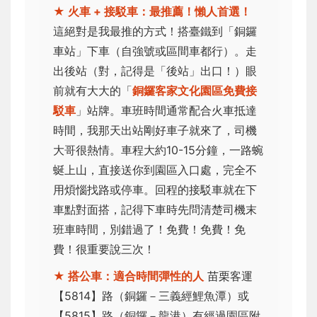
★ 火車 + 接駁車：最推薦！懶人首選！
這絕對是我最推的方式！搭臺鐵到「銅鑼
車站」下車（自強號或區間車都行）。走
出後站（對，記得是「後站」出口！）眼
前就有大大的「
銅鑼客家文化園區免費接
駁車
」站牌。車班時間通常配合火車抵達
時間，我那天出站剛好車子就來了，司機
大哥很熱情。車程大約10-15分鐘，一路蜿
蜒上山，直接送你到園區入口處，完全不
用煩惱找路或停車。回程的接駁車就在下
車點對面搭，記得下車時先問清楚司機末
班車時間，別錯過了！免費！免費！免
費！很重要說三次！
★ 搭公車：適合時間彈性的人
苗栗客運
【5814】路（銅鑼－三義經鯉魚潭）或
【5815】路（銅鑼－龍港）有經過園區附