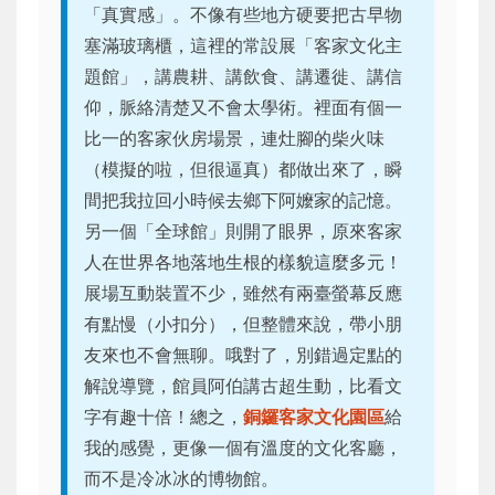
「真實感」。不像有些地方硬要把古早物
塞滿玻璃櫃，這裡的常設展「客家文化主
題館」，講農耕、講飲食、講遷徙、講信
仰，脈絡清楚又不會太學術。裡面有個一
比一的客家伙房場景，連灶腳的柴火味
（模擬的啦，但很逼真）都做出來了，瞬
間把我拉回小時候去鄉下阿嬤家的記憶。
另一個「全球館」則開了眼界，原來客家
人在世界各地落地生根的樣貌這麼多元！
展場互動裝置不少，雖然有兩臺螢幕反應
有點慢（小扣分），但整體來說，帶小朋
友來也不會無聊。哦對了，別錯過定點的
解說導覽，館員阿伯講古超生動，比看文
字有趣十倍！總之，
銅鑼客家文化園區
給
我的感覺，更像一個有溫度的文化客廳，
而不是冷冰冰的博物館。