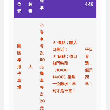
標
位
數
心話
準
置
量
小
客
車
★ 優點：離入
園
每
口最近！
平日
區
次
★ 缺點：假日
首
專
50
熱門時段
選，
用
大
元
（10:00-
假日
停
機
14:00）經常
請
車
車
一位難求！早
早！
場
每
到才是王道！
次
20
元