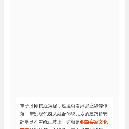
車子才剛接近銅鑼，遠遠就看到那座線條俐
落、帶點現代感又融合傳統元素的建築群安
靜地臥在翠綠山坡上。這就是
銅鑼客家文化