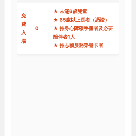
★ 未滿6歲兒童
免
★ 65歲以上長者（憑證）
費
0
★ 持身心障礙手冊者及必要
入
陪伴者1人
場
★ 持志願服務榮譽卡者