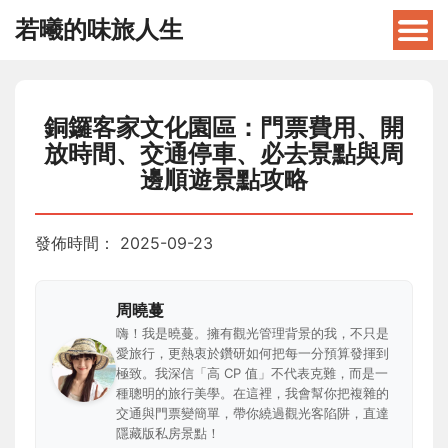
若曦的味旅人生
銅鑼客家文化園區：門票費用、開
放時間、交通停車、必去景點與周
邊順遊景點攻略
發佈時間：
2025-09-23
周曉蔓
嗨！我是曉蔓。擁有觀光管理背景的我，不只是
愛旅行，更熱衷於鑽研如何把每一分預算發揮到
極致。我深信「高 CP 值」不代表克難，而是一
種聰明的旅行美學。在這裡，我會幫你把複雜的
交通與門票變簡單，帶你繞過觀光客陷阱，直達
隱藏版私房景點！