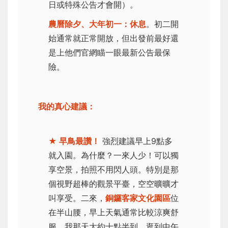
日或特殊公告才會開）。
農曆除夕、大年初一：休息
。初二開
始通常就正常開放，但出發前最好還
是上他們官網瞄一眼最新公告最保
險。
我的真心建議：
★ 早鳥最讚！
強烈建議早上9點多
就入園。為什麼？一來人少！可以獨
享空景，拍照不用閃人頭。特別是那
個視野超棒的觀景平臺，空空曠曠才
叫享受。二來，
銅鑼客家文化園區
位
在半山腰，早上天氣通常比較涼爽舒
服。我那天大約十點半到，逛到中午