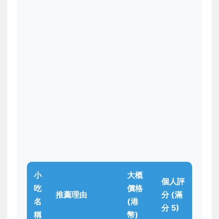
小
大概
個人評
吃
價格
推薦理由
分 (滿
名
(港
分 5)
稱
幣)