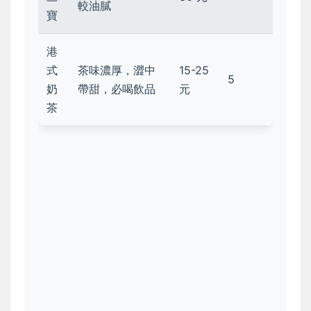
較油膩
寶
港
式
茶味濃厚，澀中
15-25
5
奶
帶甜，必喝飲品
元
茶