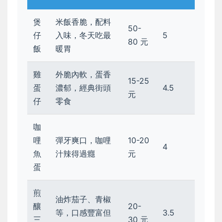
煲
米飯香脆，配料
50-
仔
入味，冬天吃最
5
80 元
飯
暖胃
雞
外脆內軟，蛋香
15-25
蛋
濃郁，經典街頭
4.5
元
仔
零食
咖
哩
彈牙爽口，咖哩
10-20
4
魚
汁辣得過癮
元
蛋
煎
油炸茄子、青椒
釀
20-
等，口感豐富但
3.5
三
30 元