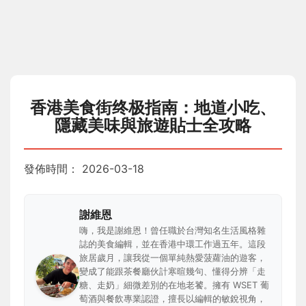
香港美食街终极指南：地道小吃、
隱藏美味與旅遊貼士全攻略
發佈時間：
2026-03-18
謝維恩
嗨，我是謝維恩！曾任職於台灣知名生活風格雜
誌的美食編輯，並在香港中環工作過五年。這段
旅居歲月，讓我從一個單純熱愛菠蘿油的遊客，
變成了能跟茶餐廳伙計寒暄幾句、懂得分辨「走
糖、走奶」細微差別的在地老饕。擁有 WSET 葡
萄酒與餐飲專業認證，擅長以編輯的敏銳視角，