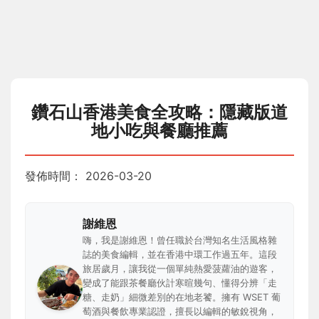
鑽石山香港美食全攻略：隱藏版道
地小吃與餐廳推薦
發佈時間：
2026-03-20
謝維恩
嗨，我是謝維恩！曾任職於台灣知名生活風格雜
誌的美食編輯，並在香港中環工作過五年。這段
旅居歲月，讓我從一個單純熱愛菠蘿油的遊客，
變成了能跟茶餐廳伙計寒暄幾句、懂得分辨「走
糖、走奶」細微差別的在地老饕。擁有 WSET 葡
萄酒與餐飲專業認證，擅長以編輯的敏銳視角，