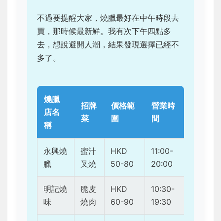
不過要提醒大家，燒臘最好在中午時段去
買，那時候最新鮮。我有次下午四點多
去，想說避開人潮，結果發現選擇已經不
多了。
燒臘
招牌
價格範
營業時
店名
菜
圍
間
稱
永興燒
蜜汁
HKD
11:00-
臘
叉燒
50-80
20:00
明記燒
脆皮
HKD
10:30-
味
燒肉
60-90
19:30