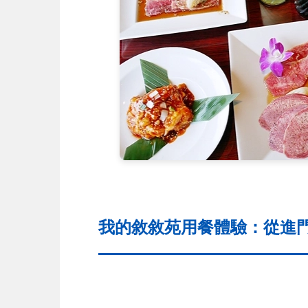
我的敘敘苑用餐體驗：從進