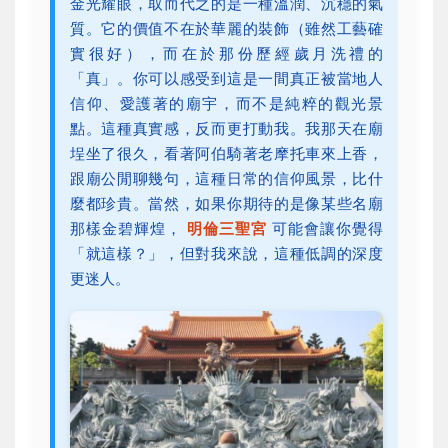
金光耀眼，取而代之的是一種溫潤、沉穩的氣
質。它的價值不在於華麗的裝飾（雖然工藝確
實很好），而在於那份歷經歲月洗禮的
「真」。你可以感受到這是一間真正被當地人
信仰、愛護著的廟宇，而不是純粹的觀光景
點。這種真實感，反而更打動我。我那天在廟
埕坐了很久，看著阿伯騎著老摩托車來上香，
跟廟公閒聊幾句，這種日常的信仰風景，比什
麼都珍貴。當然，如果你期待的是像某些名廟
那樣金碧輝煌，
明倫三聖宮
可能會讓你覺得
「就這樣？」，但對我來說，這種低調的深度
更迷人。