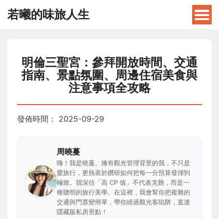
若曦的味旅人生
明倫三聖宮：參拜開放時間、交通
指南、景點氛圍、周邊住宿美食與
注意事項全攻略
發佈時間：
2025-09-29
周曉蔓
嗨！我是曉蔓。擁有觀光管理背景的我，不只是
愛旅行，更熱衷於鑽研如何把每一分預算發揮到
極致。我深信「高 CP 值」不代表克難，而是一
種聰明的旅行美學。在這裡，我會幫你把複雜的
交通與門票變簡單，帶你繞過觀光客陷阱，直達
隱藏版私房景點！