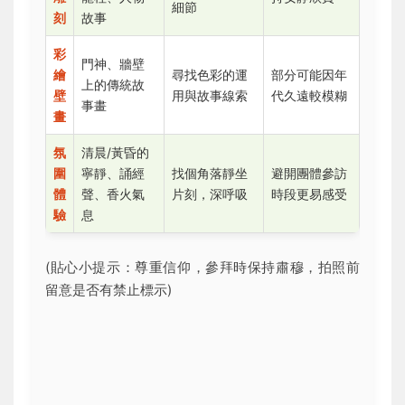
細節
刻
故事
彩
門神、牆壁
繪
尋找色彩的運
部分可能因年
上的傳統故
壁
用與故事線索
代久遠較模糊
事畫
畫
氛
清晨/黃昏的
圍
寧靜、誦經
找個角落靜坐
避開團體參訪
體
聲、香火氣
片刻，深呼吸
時段更易感受
驗
息
(貼心小提示：尊重信仰，參拜時保持肅穆，拍照前
留意是否有禁止標示)