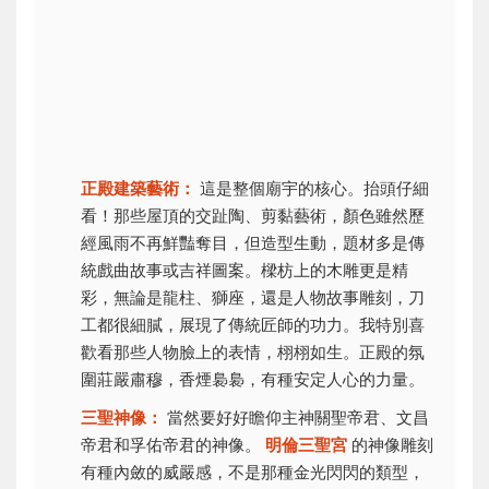
正殿建築藝術：
這是整個廟宇的核心。抬頭仔細
看！那些屋頂的交趾陶、剪黏藝術，顏色雖然歷
經風雨不再鮮豔奪目，但造型生動，題材多是傳
統戲曲故事或吉祥圖案。樑枋上的木雕更是精
彩，無論是龍柱、獅座，還是人物故事雕刻，刀
工都很細膩，展現了傳統匠師的功力。我特別喜
歡看那些人物臉上的表情，栩栩如生。正殿的氛
圍莊嚴肅穆，香煙裊裊，有種安定人心的力量。
三聖神像：
當然要好好瞻仰主神關聖帝君、文昌
帝君和孚佑帝君的神像。
明倫三聖宮
的神像雕刻
有種內斂的威嚴感，不是那種金光閃閃的類型，