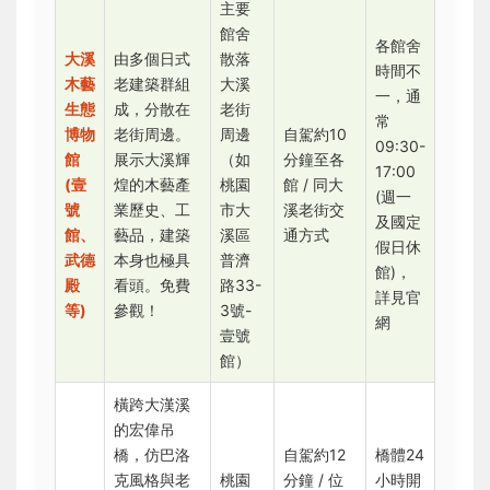
主要
館舍
各館舍
大溪
由多個日式
散落
時間不
木藝
老建築群組
大溪
一，通
生態
成，分散在
老街
常
博物
老街周邊。
周邊
自駕約10
09:30-
館
展示大溪輝
（如
分鐘至各
17:00
(壹
煌的木藝產
桃園
館 / 同大
(週一
號
業歷史、工
市大
溪老街交
及國定
館、
藝品，建築
溪區
通方式
假日休
武德
本身也極具
普濟
館)，
殿
看頭。免費
路33-
詳見官
等)
參觀！
3號-
網
壹號
館）
橫跨大漢溪
的宏偉吊
橋，仿巴洛
自駕約12
橋體24
克風格與老
桃園
分鐘 / 位
小時開