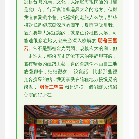
說起台灣的廟宇文化，大家腦海裡閃過的可能
是龍山寺、行天宮這些鼎鼎大名的地方。但對
我這個愛鑽小巷、找祕境的老旅人來說，那些
相對低調卻底蘊深厚的廟宇，反而更吸引我。
這次要帶大家認識的，就是位於桃園大溪、可
能連很多在地人都未必深入瞭解的
明倫三聖
宮
。它不是那種金光閃閃、規模宏大的廟，但
一走進去，那份歷史沉澱下來的寧靜與莊嚴，
還有精緻的建築工藝，真的會讓你不由自主地
放慢腳步，細細觀察。 說實話，比起那些觀
光客擠爆的點，我更享受在這種地方慢慢晃的
感覺，
明倫三聖宮
就是這樣一個能讓人沉澱
心靈的好所在。