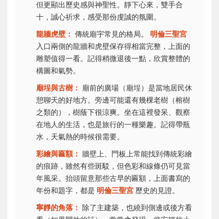
但更顯出歷史感與神聖性。靜下心來，雙手合
十，誠心祈求，感受那份虔誠的氛圍。
龍牆虎壁：
傳統廟宇常見的格局。
明倫三聖宮
入口兩側的龍牆和虎壁保存得相當完整，上面的
雕塑值得一看。記得稍微退後一點，欣賞整體的
構圖和氣勢。
廟埕與古樹：
廟前的廣場（廟埕）是當地居民休
憩聊天的好地方。旁邊可能還有幾棵老樹（榕樹
之類的），樹蔭下很涼爽。坐在這裡發呆、觀察
在地人的生活，也是旅行的一種樂趣。記得帶瓶
水，天氣熱的時候很需要。
彩繪與匾額：
牆壁上、門板上常能找到傳統彩繪
的痕跡，雖然有些斑駁，但色彩和線條仍可見當
年風采。抬頭留意那些古早的匾額，上面書寫的
年份和題字，都是
明倫三聖宮
歷史的見證。
寧靜的角落：
除了主建築，也繞到側邊或後方看