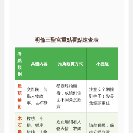
明倫三聖宮重點看點速查表
看
點
具體內容
推薦觀賞方式
小提醒
類
別
屋
從廟埕抬頭
交趾陶、剪
注意安全別撞
頂
看，或繞到側
黏人物故
到柱子！帶長
藝
面不同角度欣
事、吉祥獸
焦鏡頭更佳
術
賞
木
樑枋、斗
近距離細看人
石
拱、獅座、
請勿觸摸，保
物表情、衣飾
雕
龍柱、人物
持安靜欣賞