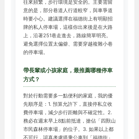
往來頻繁，步行環境是安全的。主要需留
意的是，部分巷道人行道較窄，與車爭道
時要小心。建議選擇在福德街上有明顯招
牌的私人停車場，這樣你出來後是在大路
上，沿著251巷走進去，路線簡單明亮。
避免選擇位置太偏僻、需要穿越複雜小巷
的停車場。
帶長輩或小孩家庭，最推薦哪種停車
方式？
對於行動需要多一點便利的家庭，我的優
先順序是：1. 預算允許下，直接停私立收
費停車場，減少步行距離與不確定性。2.
務必在週末早上8點前抵達，搶佔「四獸山
市民森林停車場」的位子。3. 如果以上都
不可行，認真考慮搭乘公車到「福德街」