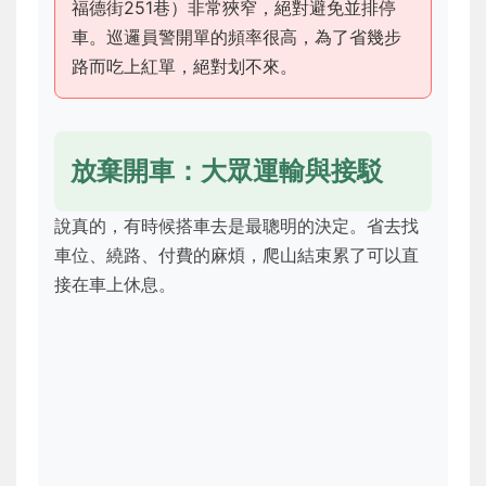
福德街251巷）非常狹窄，絕對避免並排停
車。巡邏員警開單的頻率很高，為了省幾步
路而吃上紅單，絕對划不來。
放棄開車：大眾運輸與接駁
說真的，有時候搭車去是最聰明的決定。省去找
車位、繞路、付費的麻煩，爬山結束累了可以直
接在車上休息。