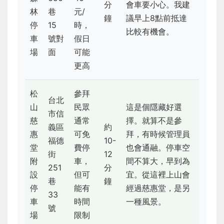
分
會車要小心。我建
林
巷
元/
鐘
議早上8點前抵達
停
15
時，
比較有機會。
車
號對
假日
場
面
可能
更高
松
參拜
台北
山
民眾
這是個隱藏好選
市信
慈
通常
擇。就算不是參
義區
約
惠
可免
拜，有時候管理員
福德
10-
堂
費停
也會通融。停車空
街
12
附
車，
間不算大，早到為
251
分
設
但可
宜。從這裡上山會
巷
鐘
停
能有
經過慈惠堂，是另
33
車
時間
一種風景。
號
場
限制