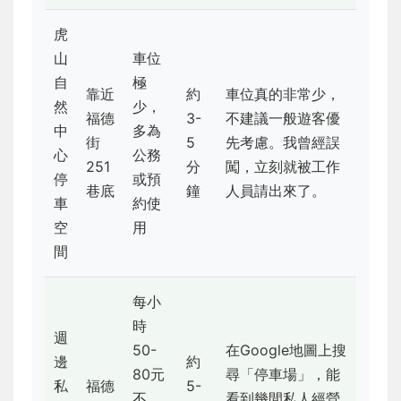
虎
山
車位
自
極
靠近
約
車位真的非常少，
然
少，
福德
3-
不建議一般遊客優
中
多為
街
5
先考慮。我曾經誤
心
公務
251
分
闖，立刻就被工作
停
或預
巷底
鐘
人員請出來了。
車
約使
空
用
間
每小
時
週
50-
在Google地圖上搜
邊
約
80元
尋「停車場」，能
私
福德
5-
不
看到幾間私人經營