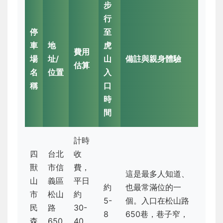
步
行
停
至
車
地
虎
費用
場
址/
山
備註與親身體驗
估算
名
位置
入
稱
口
時
間
計時
四
台北
收
獸
市信
費，
這是最多人知道、
山
義區
平日
約
也最常滿位的一
市
松山
約
5-
個。入口在松山路
民
路
30-
8
650巷，巷子窄，
森
650
40