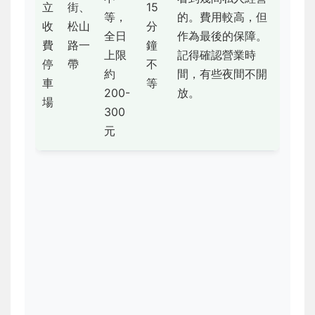
立
街、
15
等，
的。費用較高，但
收
松山
分
全日
作為最後的保障。
費
路一
鐘
上限
記得確認營業時
停
帶
不
約
間，有些夜間不開
車
等
200-
放。
場
300
元