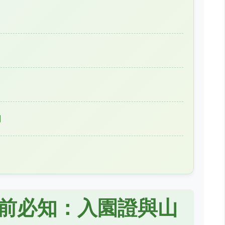
？
劃
前必知：入園證與山