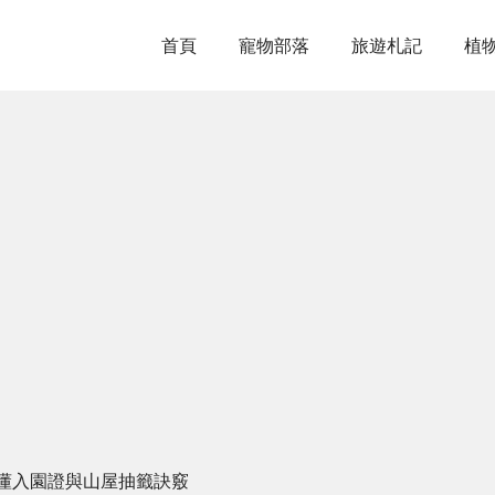
首頁
寵物部落
旅遊札記
植
懂入園證與山屋抽籤訣竅