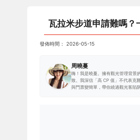
瓦拉米步道申請難嗎？
發佈時間：
2026-05-15
周曉蔓
嗨！我是曉蔓。擁有觀光管理背景
致。我深信「高 CP 值」不代表
與門票變簡單，帶你繞過觀光客陷