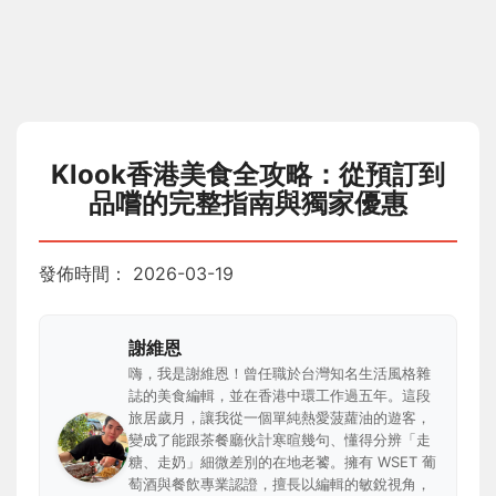
Klook香港美食全攻略：從預訂到
品嚐的完整指南與獨家優惠
發佈時間：
2026-03-19
謝維恩
嗨，我是謝維恩！曾任職於台灣知名生活風格雜
誌的美食編輯，並在香港中環工作過五年。這段
旅居歲月，讓我從一個單純熱愛菠蘿油的遊客，
變成了能跟茶餐廳伙計寒暄幾句、懂得分辨「走
糖、走奶」細微差別的在地老饕。擁有 WSET 葡
萄酒與餐飲專業認證，擅長以編輯的敏銳視角，