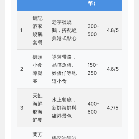
幣）
鏞記
老字號燒
酒家
300-
1
鵝，搭配經
4.8/5
燒鵝
500
典港式點心
套餐
街頭
導遊帶路，
小食
品嚐魚蛋、
150-
2
4.6/5
導覽
雞蛋仔等地
250
團
道小食
天虹
水上餐廳，
海鮮
400-
3
新鮮海鮮與
4.7/5
舫海
600
維港景色
鮮餐
蘭芳
學習沖調港