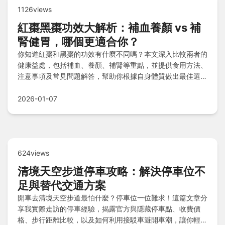
1126views
紅棗黑棗功效大解析：補血養顏 vs 補
腎健胃，哪個更適合你？
你知道紅棗和黑棗的功效有什麼不同嗎？本文深入比較兩者的
健康益處，包括補血、養顏、補腎等重點，並提供食用方法、
注意事項及常見問題解答，幫助你根據自身體質做出最佳選
擇。
2026-01-07
624views
清境天空步道停車攻略：解決停車位不
足與替代交通方案
開車去清境天空步道最怕什麼？停車位一位難求！這篇文章分
享我實際走訪的停車經驗，揭露官方與隱藏停車點、收費價
格、步行距離比較，以及如何利用接駁車避開車潮，讓你輕鬆