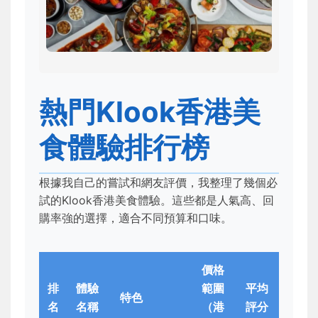
熱門Klook香港美
食體驗排行榜
根據我自己的嘗試和網友評價，我整理了幾個必
試的Klook香港美食體驗。這些都是人氣高、回
購率強的選擇，適合不同預算和口味。
價格
排
體驗
範圍
平均
特色
名
名稱
（港
評分