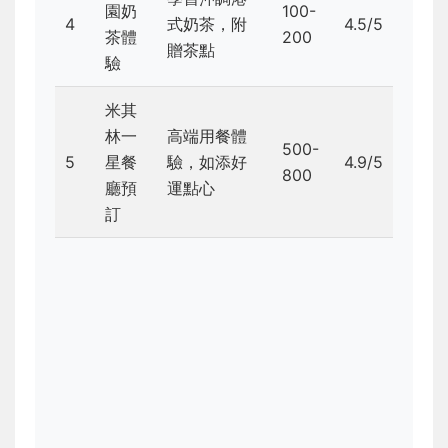
園奶
100-
4
式奶茶，附
4.5/5
茶體
200
贈茶點
驗
米其
林一
高端用餐體
500-
5
星餐
驗，如添好
4.9/5
800
廳預
運點心
訂