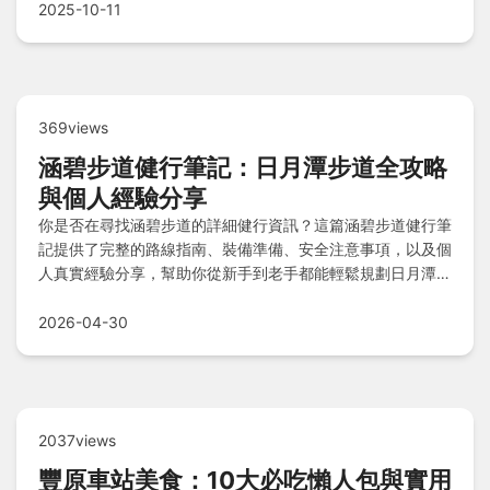
2025-10-11
369views
涵碧步道健行筆記：日月潭步道全攻略
與個人經驗分享
你是否在尋找涵碧步道的詳細健行資訊？這篇涵碧步道健行筆
記提供了完整的路線指南、裝備準備、安全注意事項，以及個
人真實經驗分享，幫助你從新手到老手都能輕鬆規劃日月潭健
行之旅。內容涵蓋步道特色、最佳時間、常見問題解答，並引
用官方資料確保準確性。
2026-04-30
2037views
豐原車站美食：10大必吃懶人包與實用