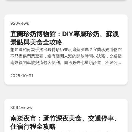
920views
宜蘭珍奶博物館：DIY專屬珍奶、蘇澳
景點與美食全攻略
想知道如何親手搖出獨特珍奶並玩遍蘇澳嗎？宜蘭珍奶博物館
不只提供門票驚喜，還有避開人潮的開放時間小訣竅，交通指
南兼顧開車族與揹包客便利。周邊必去七星嶺步道、冷泉公園
與觀景臺，住宿從瓏山林奢華度假到旅人之森平價選擇，美食
則有廖榮川米糕、無名蝦餅蚵嗲及蒸煮流野海鮮，快規劃你的
2025-10-31
完美一日遊！
3094views
南崁夜市：蘆竹深夜美食、交通停車、
住宿行程全攻略