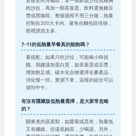
直接走向冷藏區，拿一個鮮蔬沙拉或雞胸
肉沙拉，再加一顆茶葉蛋。飲料選無糖豆
漿或黑咖啡。整個過程不用三分鐘，熱量
控制在300大卡內。避免在麵包區徘徊，
那裡誘惑太多。
7-11的低熱量早餐真的能飽嗎？
看搭配。如果只吃沙拉，可能兩小時就
餓。我建議加蛋白質，如茶葉蛋或豆漿，
增加飽足感。碳水化合物選擇全麥產品，
消化慢一些。實測下來，這樣的組合可以
撐到中午。
有沒有隱藏版低熱量選擇，是大家常忽略
的？
關東煮的蔬菜類，如蘿蔔或昆布，熱量低
又有纖維。但湯底鈉高，少喝湯。另外，