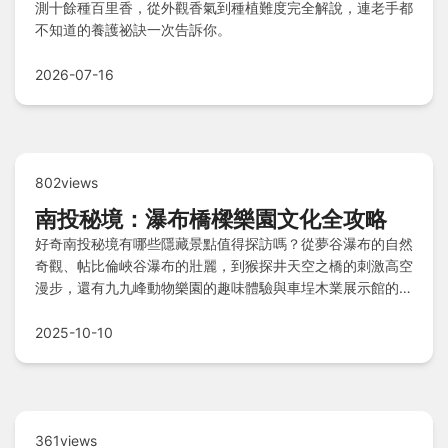
測十餘種百里香，從外觀香氣到種植難度完全解說，連老手都
不知道的養護祕訣一次告訴你。
2026-07-16
802views
南投秘境：瀑布橋樑樂園文化全攻略
好奇南投秘境有哪些隱藏景點值得探訪嗎？從夢谷瀑布的自然
奇觀、帖比倫峽谷瀑布的壯麗，到猴探井天空之橋的刺激高空
漫步，還有九九峰動物樂園的趣味體驗與車埕木業展示館的文
化探索。龍鳳瀑布空中步道和雙龍瀑布七彩吊橋讓你驚艷視
野，竹山瑞龍瀑布園區則提供寧靜休憩，Q&A解答網友常見
2025-10-10
疑問，帶你深入發掘南投的秘境寶藏。
361views