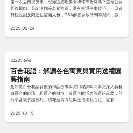
第一次去南崁夜市，想知道必吃美食和停車攻略嗎？這裡公開
阿義鵝肉、黃記涼麵等老饕推薦，還有交通停車技巧、一日遊
行程規劃及附近住宿懶人包，Q&A解答開放時間等疑問，讓
您輕鬆享受蘆竹夜生活。
2025-09-24
2220views
百合花語：解讀各色寓意與實用送禮園
藝指南
想知道百合花語背後的神話故事與實用秘訣嗎？本文深入解析
白百合的純潔、粉百合的熱情、黃百合的活力等繽紛寓意，並
分享盆栽養護技巧、切花延壽方法與送禮搭配心法。還有
Q&A解答婚禮常見原因、貓咪毒性疑問及不同顏色適合對
象，讓你輕鬆掌握百合的無聲詩篇！
2025-10-15