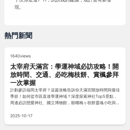
現。
熱門新聞
1640views
太宰府天滿宮：學運神域必訪攻略！開
放時間、交通、必吃梅枝餅、賞楓參拜
一次掌握
計劃參訪福岡太宰府？這篇攻略告訴你天滿宮開放時間與最佳
季節！如何從市區直達學運神域？深度探索神社Top5景點，
周邊必訪戀愛神社、國立博物館，順嚐梅ヶ枝餅靈魂小吃與草
莓大福，文內附交通、美食清單及住宿推薦，規劃行程免煩
惱！
2025-10-17