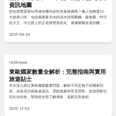
資訊地圖
想知道豐原車站周邊有哪些必吃美食推薦嗎？懶人包精選10
大經典小吃，包括廟東夜市內的清水排骨酥麵、菱角酥、蚵仔
煎大王，中正路上的正老牌豐原肉丸、康康豬豬血湯炒麵、雪
花齋餅行，還有金樹鳳梨冰肉丸、國豐葱油餅等，附上實用地
圖資訊，讓你輕鬆規劃美食之旅！
2025-09-24
1426views
東歐國家數量全解析：完整指南與實用
旅遊貼士
本文深入探討東歐國家數量問題，解析不同定義下的國家列
表，並提供詳細旅遊資訊、景點推薦和常見問答。從地理劃分
到文化特色，幫助您全面了解東歐，規劃完美旅程。
2025-12-02