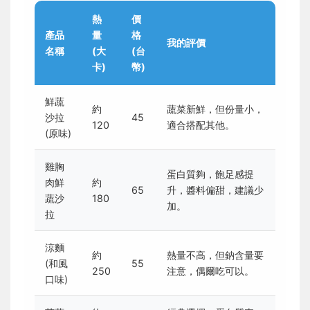
熱
價
產品
量
格
我的評價
名稱
(大
(台
卡)
幣)
鮮蔬
約
蔬菜新鮮，但份量小，
沙拉
45
120
適合搭配其他。
(原味)
雞胸
蛋白質夠，飽足感提
肉鮮
約
65
升，醬料偏甜，建議少
蔬沙
180
加。
拉
涼麵
約
熱量不高，但鈉含量要
(和風
55
250
注意，偶爾吃可以。
口味)