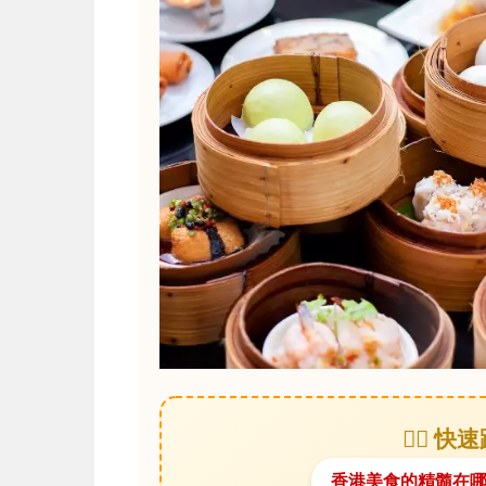
🏃‍♂️
香港美食的精髓在