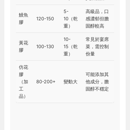
5-
高級品，口
鰻魚
120-150
10（乾
感濃郁但膽
膠
重）
固醇較高
10-
常見於宴席
黃花
100-130
15（乾
菜，需控制
膠
重）
份量
仿花
膠
可能添加其
（加
80-200+
變動大
他成分，膽
工
固醇不穩定
品）