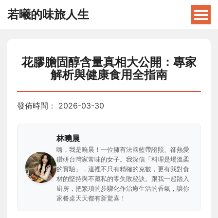
若曦的味旅人生
花膠膽固醇含量真相大公開：專家
解析與健康食用全指南
發佈時間：
2026-03-30
林曉晨
嗨，我是曉晨！一位擁有法國藍帶證照、卻熱愛
鑽研台灣家常味的女子。我深信「料理是場溫柔
的實驗」，這裡不只有精確的克數，更有我對食
材的堅持與不藏私的零失敗秘訣。跟我一起踏入
廚房，把繁瑣的步驟化作治癒生活的香氣，讓你
家餐桌天天都有新驚喜！