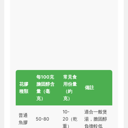
每100克
常見食
花膠
膽固醇含
用份量
備註
種類
量（毫
（約
克）
克）
10-
適合一般煲
普通
50-80
20（乾
湯，膽固醇
魚膠
重）
負擔較低