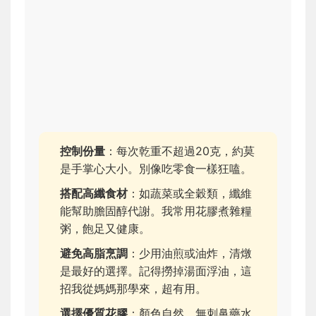
控制份量
：每次乾重不超過20克，約莫
是手掌心大小。別像吃零食一樣狂嗑。
搭配高纖食材
：如蔬菜或全穀類，纖維
能幫助膽固醇代謝。我常用花膠煮雜糧
粥，飽足又健康。
避免高脂烹調
：少用油煎或油炸，清燉
是最好的選擇。記得撈掉湯面浮油，這
招我從媽媽那學來，超有用。
選擇優質花膠
：顏色自然、無刺鼻藥水